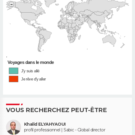
−
•
Voyages dans le monde
J'y suis allé
Je rêve d'y aller
VOUS RECHERCHEZ PEUT-ÊTRE
Khalid ELYAHYAOUI
profil professionnel | Sabic - Global director