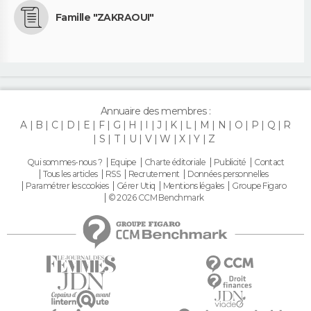
Famille "ZAKRAOUI"
Annuaire des membres :
A
B
C
D
E
F
G
H
I
J
K
L
M
N
O
P
Q
R
S
T
U
V
W
X
Y
Z
Qui sommes-nous ?
Equipe
Charte éditoriale
Publicité
Contact
Tous les articles
RSS
Recrutement
Données personnelles
Paramétrer les cookies
Gérer Utiq
Mentions légales
Groupe Figaro
© 2026 CCM Benchmark