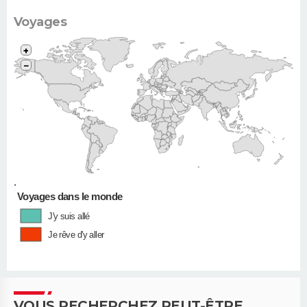
Voyages
+
−
•
Voyages dans le monde
J'y suis allé
Je rêve d'y aller
VOUS RECHERCHEZ PEUT-ÊTRE