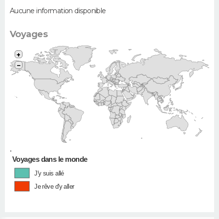
Aucune information disponible
Voyages
+
−
•
Voyages dans le monde
J'y suis allé
Je rêve d'y aller