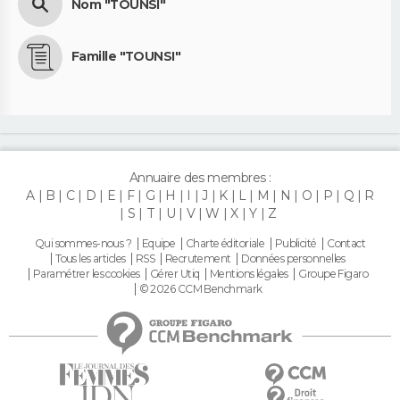
Nom "TOUNSI"
Famille "TOUNSI"
Annuaire des membres :
A
B
C
D
E
F
G
H
I
J
K
L
M
N
O
P
Q
R
S
T
U
V
W
X
Y
Z
Qui sommes-nous ?
Equipe
Charte éditoriale
Publicité
Contact
Tous les articles
RSS
Recrutement
Données personnelles
Paramétrer les cookies
Gérer Utiq
Mentions légales
Groupe Figaro
© 2026 CCM Benchmark