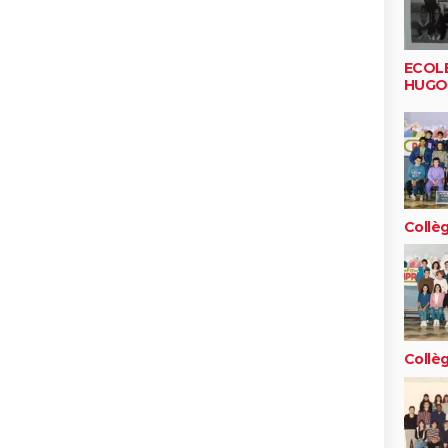
ECOL
HUGO
Collèg
Collèg