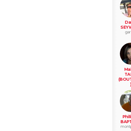
Da
SEY
gar
Mal
TA
(BOU
mil
Phil
BAPT
montp