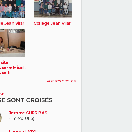
e Jean Vilar
Collège Jean Vilar
sité
se-le Mirail :
se Ii
Voir ses photos
 SE SONT CROISÉS
Jerome SURRIBAS
(EYRAGUES)
Laurent ATO