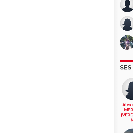
SES
Alex
MER
(VER
N
al