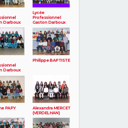
Lycée
ssionnel
Professionnel
n Darboux
Gaston Darboux
Philippe BAPTISTE
ssionnel
n Darboux
ane PAPY
Alexandra MERCET
(VERDELHAN)