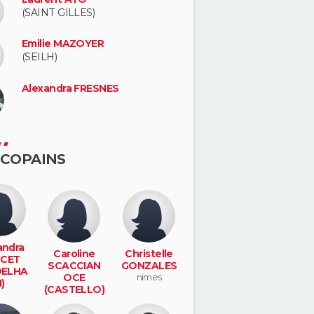
(SAINT GILLES)
Emilie MAZOYER
(SEILH)
Alexandra FRESNES
 COPAINS
andra
Caroline
Christelle
CET
SCACCIAN
GONZALES
DELHA
OCE
nimes
)
(CASTELLO)
es
nimes