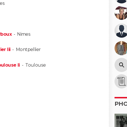
les
rboux
-
Nimes
er Iii
-
Montpellier
oulouse Ii
-
Toulouse
PH