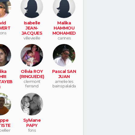
vid
Isabelle
Malika
WERT
JEAN-
HAMMOU
ons
JACQUES
MOHAMED
villevieille
cannes
ika
Olivia ROY
Pascal SAN
HRI
(RINGUEDE)
JUAN
TAYEB
clermont
amelie les
ferrand
bains palalda
)
haud
ippe
Sylviane
ISTE
PAPY
ellier
fons