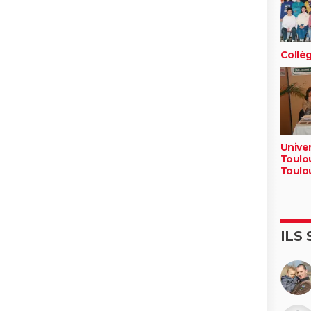
Collèg
Univer
Toulou
Toulou
ILS