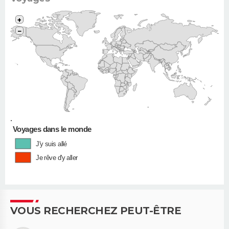
+
−
•
Voyages dans le monde
J'y suis allé
Je rêve d'y aller
VOUS RECHERCHEZ PEUT-ÊTRE