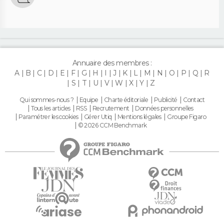
Annuaire des membres :
A
B
C
D
E
F
G
H
I
J
K
L
M
N
O
P
Q
R
S
T
U
V
W
X
Y
Z
Qui sommes-nous ?
Equipe
Charte éditoriale
Publicité
Contact
Tous les articles
RSS
Recrutement
Données personnelles
Paramétrer les cookies
Gérer Utiq
Mentions légales
Groupe Figaro
© 2026 CCM Benchmark