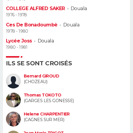
COLLEGE ALFRED SAKER
-
Douala
Guide de la santé
Médicaments
+
Alimentation
Maladies
Sommeil
VOYAGE
1976 - 1978
Ces De Bonadoumbè
-
Douala
City break
Voyage de noces
Climat
Destinations
Voyage nature
Forum
+
PHOTO
1978 - 1980
Lycée Joss
-
Douala
GUIDES D'ACHAT
1980 - 1981
BONS PLANS
ILS SE SONT CROISÉS
CARTE DE VOEUX
Bernard GIROUD
Carte Bonne année
Carte Pâques
Carte de Noël
Carte Saint-Valentin
Carte d'anniversaire
(CHOZEAU)
DICTIONNAIRE
Biographies
Expressions
Dictionnaire
Citations
Proverbes
Thomas TOKOTO
PROGRAMME TV
(GARGES LES GONESSE)
COPAINS D'AVANT
Helene CHARPENTIER
(CAGNES SUR MER)
Se connecter
Collèges
Universités
Service militaire
S'inscrire
Lycées
Primaires
Entreprises
Avis de recherche
AVIS DE DÉCÈS
Jean Marie TRICOT