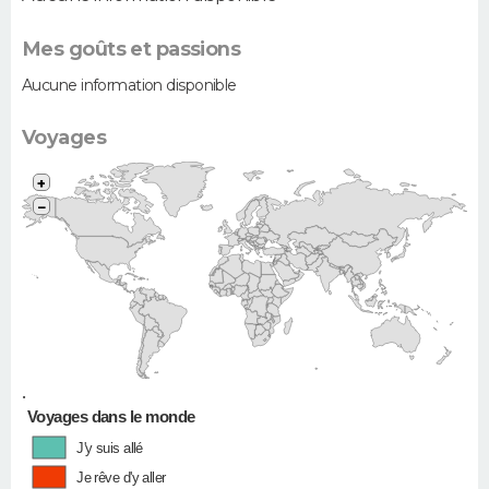
Mes goûts et passions
Aucune information disponible
Voyages
+
−
•
Voyages dans le monde
J'y suis allé
Je rêve d'y aller