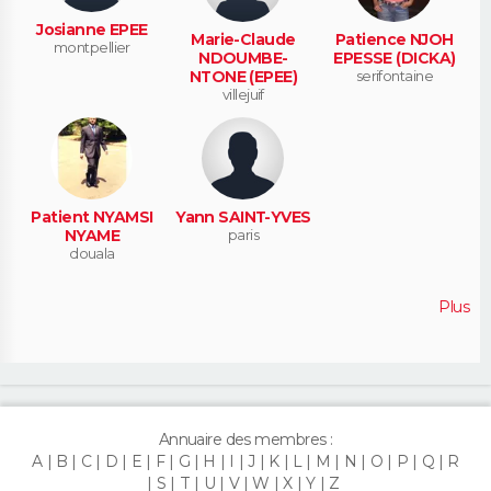
Josianne EPEE
Marie-Claude
Patience NJOH
montpellier
NDOUMBE-
EPESSE (DICKA)
NTONE (EPEE)
serifontaine
villejuif
Patient NYAMSI
Yann SAINT-YVES
NYAME
paris
douala
Plus
Annuaire des membres :
A
B
C
D
E
F
G
H
I
J
K
L
M
N
O
P
Q
R
S
T
U
V
W
X
Y
Z