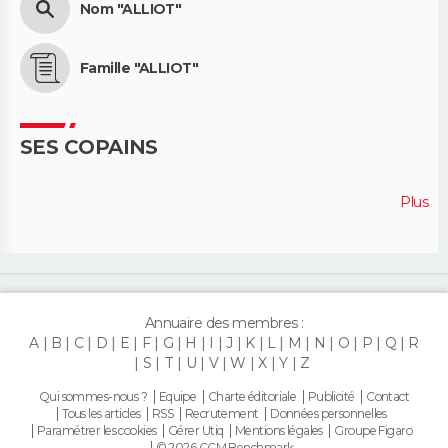
Nom "ALLIOT"
Famille "ALLIOT"
SES COPAINS
Plus
Annuaire des membres :
A
B
C
D
E
F
G
H
I
J
K
L
M
N
O
P
Q
R
S
T
U
V
W
X
Y
Z
Qui sommes-nous ?
Equipe
Charte éditoriale
Publicité
Contact
Tous les articles
RSS
Recrutement
Données personnelles
Paramétrer les cookies
Gérer Utiq
Mentions légales
Groupe Figaro
© 2026 CCM Benchmark