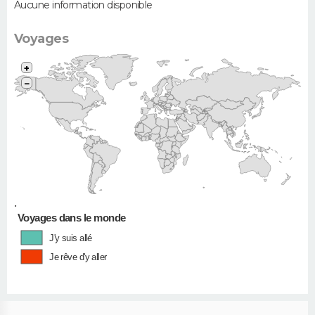
Aucune information disponible
Voyages
+
−
•
Voyages dans le monde
J'y suis allé
Je rêve d'y aller