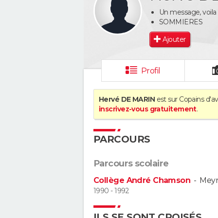
Un message, voila q
SOMMIERES
Ajouter
Profil
Hervé DE MARIN
est sur Copains d'av
inscrivez-vous gratuitement
.
PARCOURS
Parcours scolaire
Collège André Chamson
-
Meyr
1990 - 1992
ILS SE SONT CROISÉS