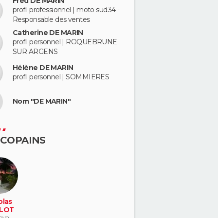
Fred DE MARIN
profil professionnel | moto sud34 -
Responsable des ventes
Catherine DE MARIN
profil personnel | ROQUEBRUNE
SUR ARGENS
Hélène DE MARIN
profil personnel | SOMMIERES
Nom "DE MARIN"
 COPAINS
olas
LOT
eval