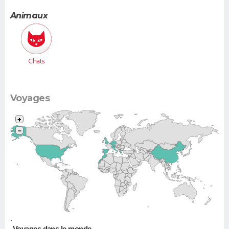
e (Espace,
Scénic,
Animaux
Xsara
Picasso...)
Chats
Voyages
+
−
•
Voyages dans le monde