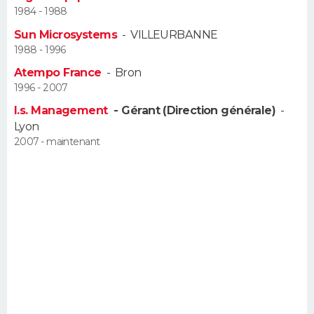
1984 - 1988
FORUM
Sun Microsystems
-
VILLEURBANNE
Lifestyle
Sport
Television
Cinema
Bricolage
Culture
Auto
Voyage
1988 - 1996
Atempo France
-
Bron
1996 - 2007
I.s. Management
- Gérant (Direction générale)
-
Lyon
2007 - maintenant