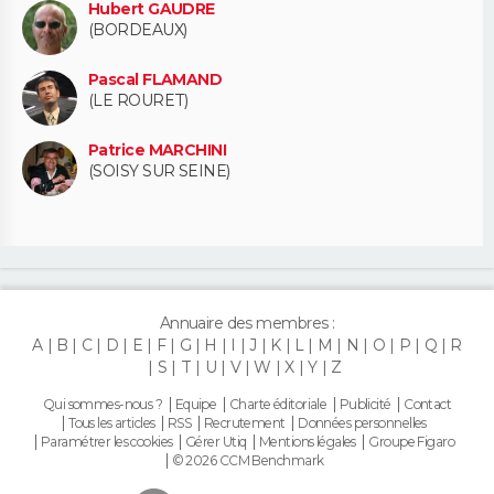
Hubert GAUDRE
(BORDEAUX)
Pascal FLAMAND
(LE ROURET)
Patrice MARCHINI
(SOISY SUR SEINE)
Annuaire des membres :
A
B
C
D
E
F
G
H
I
J
K
L
M
N
O
P
Q
R
S
T
U
V
W
X
Y
Z
Qui sommes-nous ?
Equipe
Charte éditoriale
Publicité
Contact
Tous les articles
RSS
Recrutement
Données personnelles
Paramétrer les cookies
Gérer Utiq
Mentions légales
Groupe Figaro
© 2026 CCM Benchmark