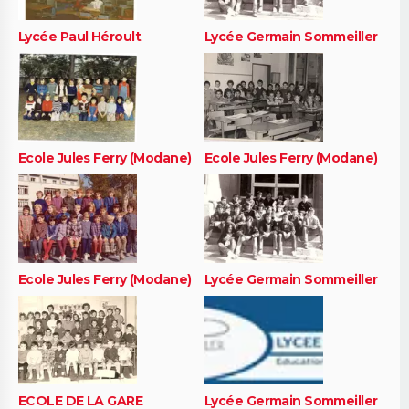
Lycée Paul Héroult
Lycée Germain Sommeiller
Ecole Jules Ferry (Modane)
Ecole Jules Ferry (Modane)
Ecole Jules Ferry (Modane)
Lycée Germain Sommeiller
ECOLE DE LA GARE
Lycée Germain Sommeiller