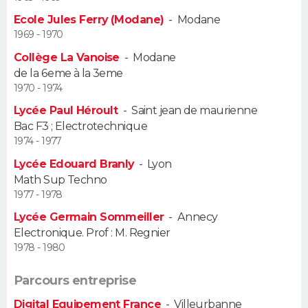
Ecole Jules Ferry (Modane)
-
Modane
Guide de la santé
Médicaments
+
Alimentation
Maladies
Sommeil
VOYAGE
1969 - 1970
Collège La Vanoise
-
Modane
City break
Voyage de noces
Climat
Destinations
Voyage nature
Forum
+
PHOTO
de la 6eme à la 3eme
1970 - 1974
GUIDES D'ACHAT
Lycée Paul Héroult
-
Saint jean de maurienne
Bac F3 ; Electrotechnique
BONS PLANS
1974 - 1977
CARTE DE VOEUX
Lycée Edouard Branly
-
Lyon
Math Sup Techno
Carte Bonne année
Carte Pâques
Carte de Noël
Carte Saint-Valentin
Carte d'anniversaire
DICTIONNAIRE
1977 - 1978
Lycée Germain Sommeiller
-
Annecy
Biographies
Expressions
Dictionnaire
Citations
Proverbes
PROGRAMME TV
Electronique. Prof : M. Regnier
1978 - 1980
COPAINS D'AVANT
Parcours entreprise
Se connecter
Collèges
Universités
Service militaire
S'inscrire
Lycées
Primaires
Entreprises
Avis de recherche
AVIS DE DÉCÈS
Digital Equipement France
-
Villeurbanne