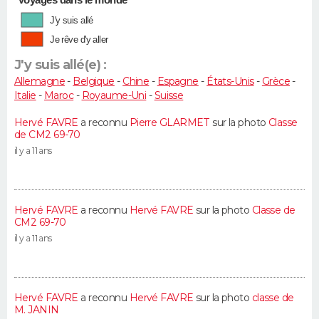
J'y suis allé
Je rêve d'y aller
J'y suis allé(e) :
Allemagne
-
Belgique
-
Chine
-
Espagne
-
États-Unis
-
Grèce
-
Italie
-
Maroc
-
Royaume-Uni
-
Suisse
Hervé FAVRE
a reconnu
Pierre GLARMET
sur la photo
Classe
de CM2 69-70
il y a 11 ans
Hervé FAVRE
a reconnu
Hervé FAVRE
sur la photo
Classe de
CM2 69-70
il y a 11 ans
Hervé FAVRE
a reconnu
Hervé FAVRE
sur la photo
classe de
M. JANIN