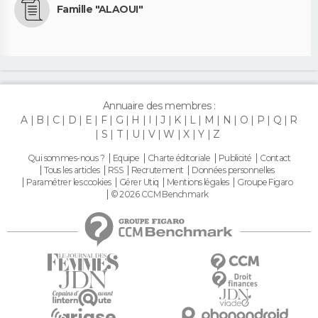
Famille "ALAOUI"
Annuaire des membres :
A
B
C
D
E
F
G
H
I
J
K
L
M
N
O
P
Q
R
S
T
U
V
W
X
Y
Z
Qui sommes-nous ?
Equipe
Charte éditoriale
Publicité
Contact
Tous les articles
RSS
Recrutement
Données personnelles
Paramétrer les cookies
Gérer Utiq
Mentions légales
Groupe Figaro
© 2026 CCM Benchmark