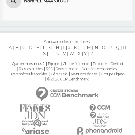
Nom "EL MAANAOUI"
Annuaire des membres :
A
B
C
D
E
F
G
H
I
J
K
L
M
N
O
P
Q
R
S
T
U
V
W
X
Y
Z
Qui sommes-nous ?
Equipe
Charte éditoriale
Publicité
Contact
Tous les articles
RSS
Recrutement
Données personnelles
Paramétrer les cookies
Gérer Utiq
Mentions légales
Groupe Figaro
© 2026 CCM Benchmark