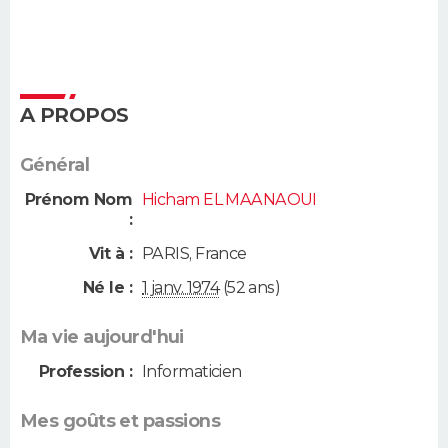
A PROPOS
Général
Prénom Nom
Hicham EL MAANAOUI
:
Vit à :
PARIS
,
France
Né le :
1 janv. 1974
(52 ans)
Ma vie aujourd'hui
Profession :
Informaticien
Mes goûts et passions