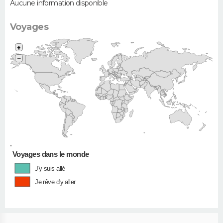
Aucune information disponible
Voyages
+
−
•
Voyages dans le monde
J'y suis allé
Je rêve d'y aller