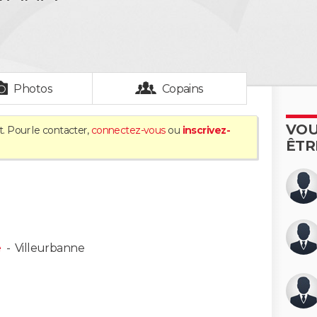
Photos
Copains
VOU
t. Pour le contacter,
connectez-vous
ou
inscrivez-
ÊTR
e
-
Villeurbanne