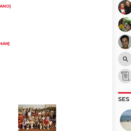
IANO)
ONAN)
SES