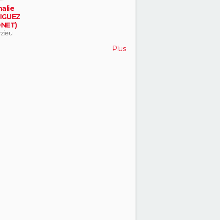
alie
IGUEZ
NET)
zieu
Plus