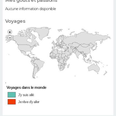
Mes goûts et passions
Aucune information disponible
Voyages
+
−
•
Voyages dans le monde
J'y suis allé
Je rêve d'y aller