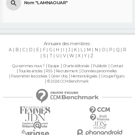
Nom "LAMNAOUAR"
Annuaire des membres :
A
B
C
D
E
F
G
H
I
J
K
L
M
N
O
P
Q
R
S
T
U
V
W
X
Y
Z
Qui sommes-nous ?
Equipe
Charte éditoriale
Publicité
Contact
Tous les articles
RSS
Recrutement
Données personnelles
Paramétrer les cookies
Gérer Utiq
Mentions légales
Groupe Figaro
© 2026 CCM Benchmark