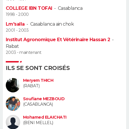
COLLEGE IBN TOFAI
-
Casablanca
Guide de la santé
Médicaments
+
Alimentation
Maladies
Sommeil
VOYAGE
1998 - 2000
Lm'salla
-
Casablanca ain chok
City break
Voyage de noces
Climat
Destinations
Voyage nature
Forum
+
PHOTO
2001 - 2003
Institut Agronomique Et Vétérinaire Hassan 2
-
GUIDES D'ACHAT
Rabat
2003 - maintenant
BONS PLANS
CARTE DE VOEUX
ILS SE SONT CROISÉS
Carte Bonne année
Carte Pâques
Carte de Noël
Carte Saint-Valentin
Carte d'anniversaire
Meryem THICH
DICTIONNAIRE
(RABAT)
Biographies
Expressions
Dictionnaire
Citations
Proverbes
PROGRAMME TV
Soufiane MEZBOUD
(CASABLANCA)
COPAINS D'AVANT
Mohamed ELAICHATI
Se connecter
Collèges
Universités
Service militaire
S'inscrire
Lycées
Primaires
Entreprises
Avis de recherche
AVIS DE DÉCÈS
(BENI MELLEL)