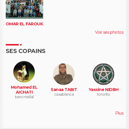
OMAR EL FAROUK
Voir ses photos
SES COPAINS
Mohamed EL
Sanaa TABIT
Yassine NIDBH
AICHATI
casablanca
toronto
beni mellal
Plus