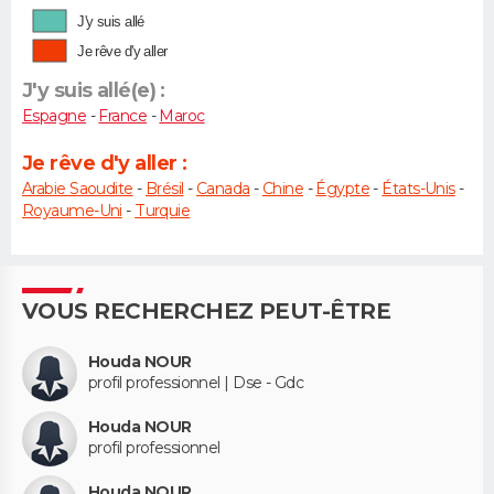
J'y suis allé
Je rêve d'y aller
J'y suis allé(e) :
Espagne
-
France
-
Maroc
Je rêve d'y aller :
Arabie Saoudite
-
Brésil
-
Canada
-
Chine
-
Égypte
-
États-Unis
-
Royaume-Uni
-
Turquie
VOUS RECHERCHEZ PEUT-ÊTRE
Houda NOUR
profil professionnel | Dse - Gdc
Houda NOUR
profil professionnel
Houda NOUR