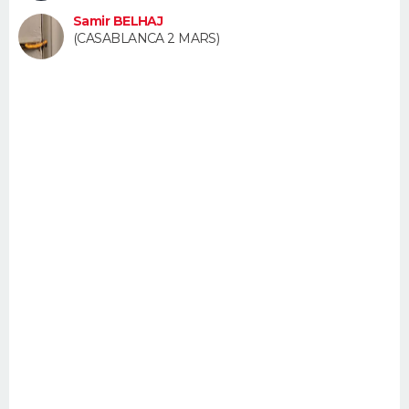
FORUM
Samir BELHAJ
(CASABLANCA 2 MARS)
Lifestyle
Sport
Television
Cinema
Bricolage
Culture
Auto
Voyage