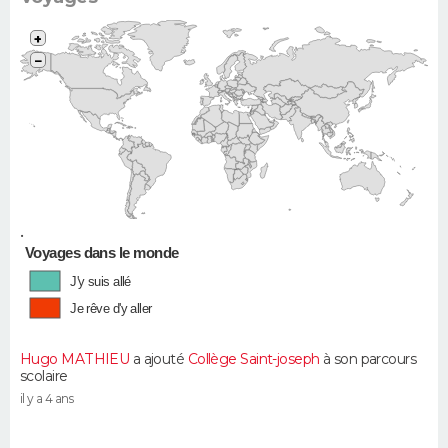
+
−
•
Voyages dans le monde
J'y suis allé
Je rêve d'y aller
Hugo MATHIEU
a ajouté
Collège Saint-joseph
à son parcours
scolaire
il y a 4 ans