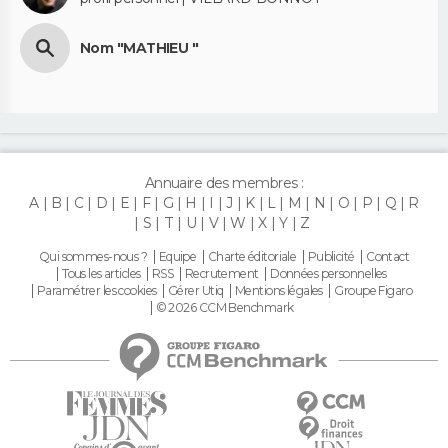
Nom "MATHIEU "
Annuaire des membres :
A
B
C
D
E
F
G
H
I
J
K
L
M
N
O
P
Q
R
S
T
U
V
W
X
Y
Z
Qui sommes-nous ?
Equipe
Charte éditoriale
Publicité
Contact
Tous les articles
RSS
Recrutement
Données personnelles
Paramétrer les cookies
Gérer Utiq
Mentions légales
Groupe Figaro
© 2026 CCM Benchmark