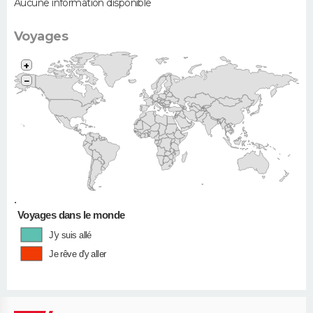
Aucune information disponible
Voyages
+
−
•
Voyages dans le monde
J'y suis allé
Je rêve d'y aller