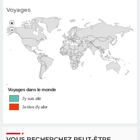
Voyages
+
−
•
Voyages dans le monde
J'y suis allé
Je rêve d'y aller
VOUS RECHERCHEZ PEUT-ÊTRE