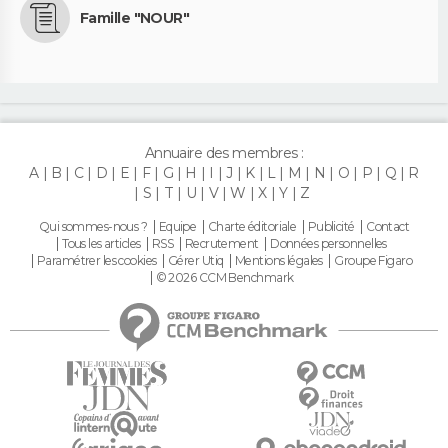
Famille "NOUR"
Annuaire des membres :
A
B
C
D
E
F
G
H
I
J
K
L
M
N
O
P
Q
R
S
T
U
V
W
X
Y
Z
Qui sommes-nous ?
Equipe
Charte éditoriale
Publicité
Contact
Tous les articles
RSS
Recrutement
Données personnelles
Paramétrer les cookies
Gérer Utiq
Mentions légales
Groupe Figaro
© 2026 CCM Benchmark