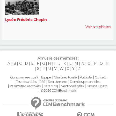
Lycée Frédéric Chopin
Voir ses photos
Annuaire des membres :
A
B
C
D
E
F
G
H
I
J
K
L
M
N
O
P
Q
R
S
T
U
V
W
X
Y
Z
Qui sommes-nous ?
Equipe
Charte éditoriale
Publicité
Contact
Tous les articles
RSS
Recrutement
Données personnelles
Paramétrer les cookies
Gérer Utiq
Mentions légales
Groupe Figaro
© 2026 CCM Benchmark