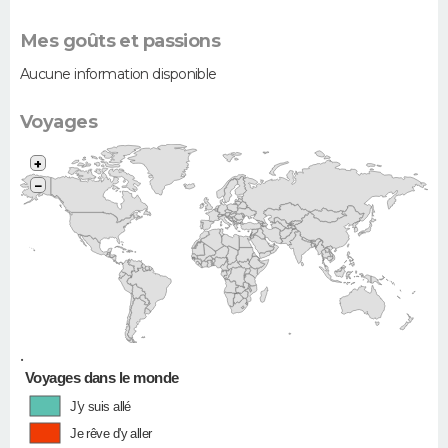
Mes goûts et passions
Aucune information disponible
Voyages
+
−
•
Voyages dans le monde
J'y suis allé
Je rêve d'y aller