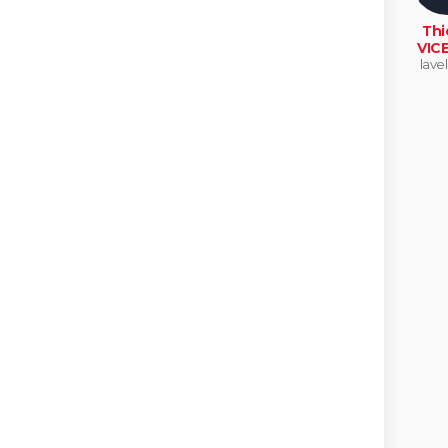
Thi
VIC
lave