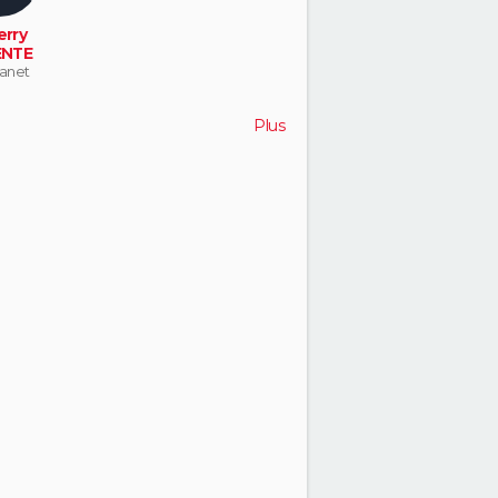
erry
ENTE
lanet
Plus