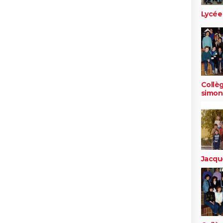
Lycée
Collèg
simon
Jacqu