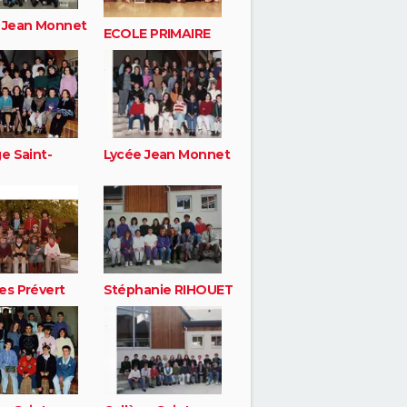
 Jean Monnet
ECOLE PRIMAIRE
e Saint-
Lycée Jean Monnet
es Prévert
Stéphanie RIHOUET