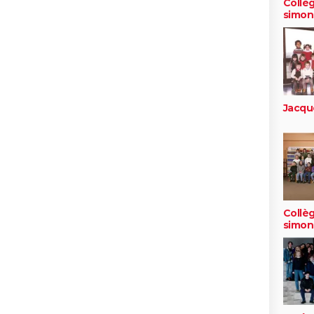
Collèg
simon
Jacqu
Collèg
simon