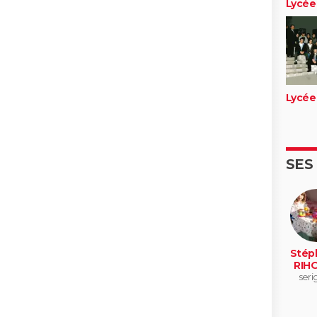
Lycée
Lycée
SES
Stép
RIH
seri