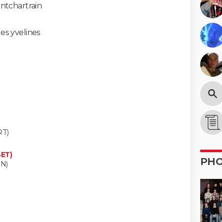
ntchartrain
es yvelines
T)
ET)
PH
N)