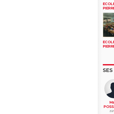
ECOL
PIERR
ECOL
PIERR
SES
Ma
POSS
zür