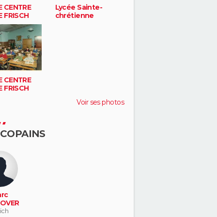
E CENTRE
Lycée Sainte-
E FRISCH
chrétienne
E CENTRE
E FRISCH
Voir ses photos
 COPAINS
rc
OVER
ich