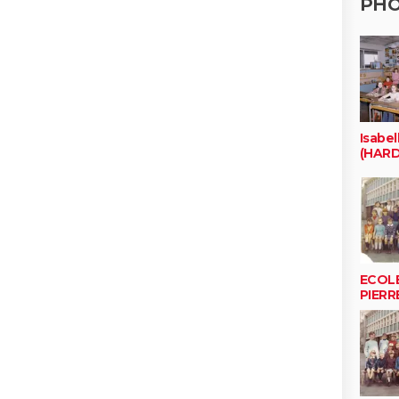
PH
Isabe
(HARD
ECOL
PIERR