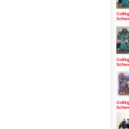
Collè
Schwe
Collè
Schwe
Collè
Schwe