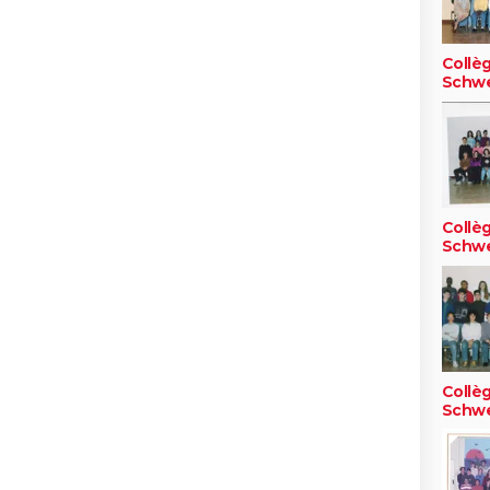
Collè
Schwe
Collè
Schwe
Collè
Schwe