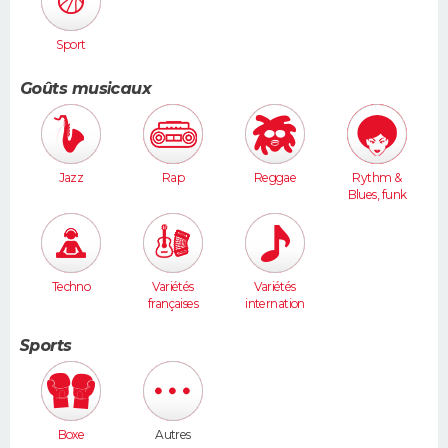
Sport
Goûts musicaux
Jazz
Rap
Reggae
Rythm &
Blues, funk
Techno
Variétés
Variétés
françaises
internation
ales
Sports
Boxe
Autres