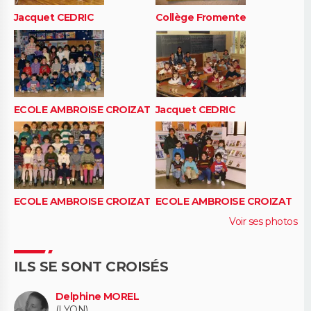
Jacquet CEDRIC
Collège Fromente
ECOLE AMBROISE CROIZAT
Jacquet CEDRIC
ECOLE AMBROISE CROIZAT
ECOLE AMBROISE CROIZAT
Voir ses photos
ILS SE SONT CROISÉS
Delphine MOREL
(LYON)