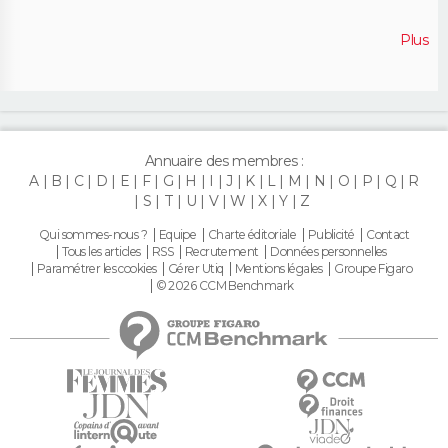
Plus
Annuaire des membres :
A
B
C
D
E
F
G
H
I
J
K
L
M
N
O
P
Q
R
S
T
U
V
W
X
Y
Z
Qui sommes-nous ?
Equipe
Charte éditoriale
Publicité
Contact
Tous les articles
RSS
Recrutement
Données personnelles
Paramétrer les cookies
Gérer Utiq
Mentions légales
Groupe Figaro
© 2026 CCM Benchmark