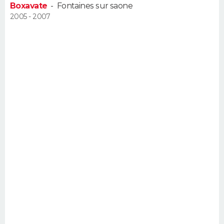
Boxavate
-
Fontaines sur saone
FORUM
2005 - 2007
Lifestyle
Sport
Television
Cinema
Bricolage
Culture
Auto
Voyage