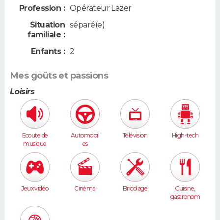
Profession :
Opérateur Lazer
Situation
séparé(e)
familiale :
Enfants :
2
Mes goûts et passions
Loisirs
Ecoute de
Automobil
Télévision
High-tech
musique
es
Jeux vidéo
Cinéma
Bricolage
Cuisine,
gastronom
ie