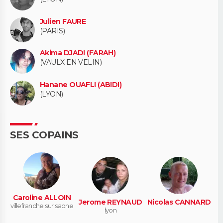
Julien FAURE
(PARIS)
Akima DJADI (FARAH)
(VAULX EN VELIN)
Hanane OUAFLI (ABIDI)
(LYON)
SES COPAINS
Caroline ALLOIN
Jerome REYNAUD
Nicolas CANNARD
villefranche sur saone
lyon