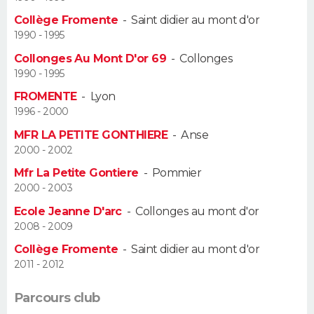
Collège Fromente
-
Saint didier au mont d'or
Guide de la santé
Médicaments
+
Alimentation
Maladies
Sommeil
VOYAGE
1990 - 1995
Collonges Au Mont D'or 69
-
Collonges
City break
Voyage de noces
Climat
Destinations
Voyage nature
Forum
+
PHOTO
1990 - 1995
FROMENTE
-
Lyon
GUIDES D'ACHAT
1996 - 2000
BONS PLANS
MFR LA PETITE GONTHIERE
-
Anse
2000 - 2002
CARTE DE VOEUX
Mfr La Petite Gontiere
-
Pommier
2000 - 2003
Carte Bonne année
Carte Pâques
Carte de Noël
Carte Saint-Valentin
Carte d'anniversaire
DICTIONNAIRE
Ecole Jeanne D'arc
-
Collonges au mont d'or
Biographies
Expressions
Dictionnaire
Citations
Proverbes
2008 - 2009
PROGRAMME TV
Collège Fromente
-
Saint didier au mont d'or
COPAINS D'AVANT
2011 - 2012
Se connecter
Collèges
Universités
Service militaire
S'inscrire
Lycées
Primaires
Entreprises
Avis de recherche
AVIS DE DÉCÈS
Parcours club