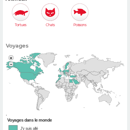
Tortues
Chats
Poissons
Voyages
+
−
•
Voyages dans le monde
J'y suis allé