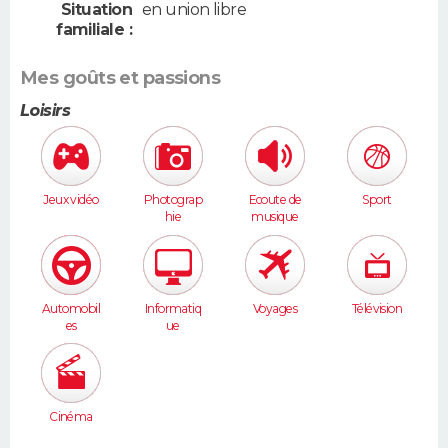
Situation
en union libre
familiale :
Mes goûts et passions
Loisirs
Jeux vidéo
Photograp
Ecoute de
Sport
hie
musique
Automobil
Informatiq
Voyages
Télévision
es
ue
Cinéma