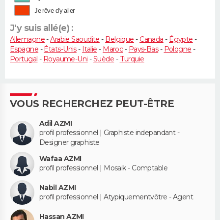
Je rêve d'y aller
J'y suis allé(e) :
Allemagne
-
Arabie Saoudite
-
Belgique
-
Canada
-
Égypte
-
Espagne
-
États-Unis
-
Italie
-
Maroc
-
Pays-Bas
-
Pologne
-
Portugal
-
Royaume-Uni
-
Suède
-
Turquie
VOUS RECHERCHEZ PEUT-ÊTRE
Adil AZMI
profil professionnel | Graphiste indepandant -
Designer graphiste
Wafaa AZMI
profil professionnel | Mosaik - Comptable
Nabil AZMI
profil professionnel | Atypiquementvôtre - Agent
Hassan AZMI