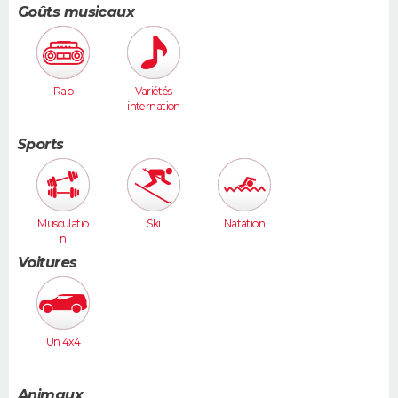
Goûts musicaux
Rap
Variétés
internation
ales
Sports
Musculatio
Ski
Natation
n
Voitures
Un 4x4
Animaux