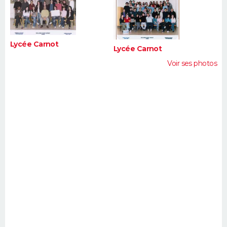
FORUM
Lifestyle
Sport
Television
Cinema
Bricolage
Culture
Auto
Voyage
Lycée Carnot
Lycée Carnot
Voir ses photos