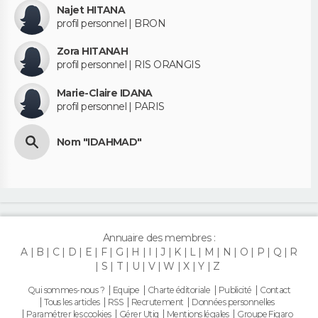
Najet HITANA
profil personnel | BRON
Zora HITANAH
profil personnel | RIS ORANGIS
Marie-Claire IDANA
profil personnel | PARIS
Nom "IDAHMAD"
Annuaire des membres :
A
B
C
D
E
F
G
H
I
J
K
L
M
N
O
P
Q
R
S
T
U
V
W
X
Y
Z
Qui sommes-nous ?
Equipe
Charte éditoriale
Publicité
Contact
Tous les articles
RSS
Recrutement
Données personnelles
Paramétrer les cookies
Gérer Utiq
Mentions légales
Groupe Figaro