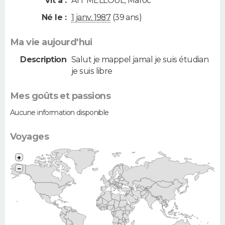
Vit à :
AIT MELLOUL
,
Maroc
Né le :
1 janv. 1987
(39 ans)
Ma vie aujourd'hui
Description
Salut je mappel jamal je suis étudian
je suis libre
Mes goûts et passions
Aucune information disponible
Voyages
+
−