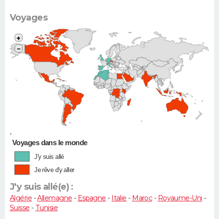
Voyages
+
−
•
Voyages dans le monde
J'y suis allé
Je rêve d'y aller
J'y suis allé(e) :
Algérie
-
Allemagne
-
Espagne
-
Italie
-
Maroc
-
Royaume-Uni
-
Suisse
-
Tunisie