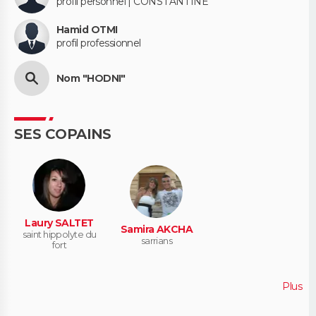
profil personnel | CONSTANTINE
Hamid OTMI
profil professionnel
Nom "HODNI"
SES COPAINS
Laury SALTET
Samira AKCHA
saint hippolyte du
sarrians
fort
Plus