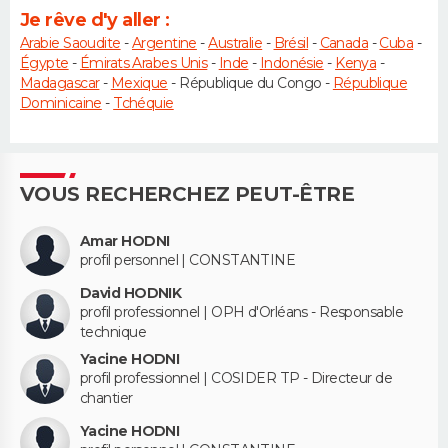
Je rêve d'y aller :
Arabie Saoudite
-
Argentine
-
Australie
-
Brésil
-
Canada
-
Cuba
-
Égypte
-
Émirats Arabes Unis
-
Inde
-
Indonésie
-
Kenya
-
Madagascar
-
Mexique
- République du Congo -
République
Dominicaine
-
Tchéquie
VOUS RECHERCHEZ PEUT-ÊTRE
Amar HODNI
profil personnel | CONSTANTINE
David HODNIK
profil professionnel | OPH d'Orléans - Responsable
technique
Yacine HODNI
profil professionnel | COSIDER TP - Directeur de
chantier
Yacine HODNI