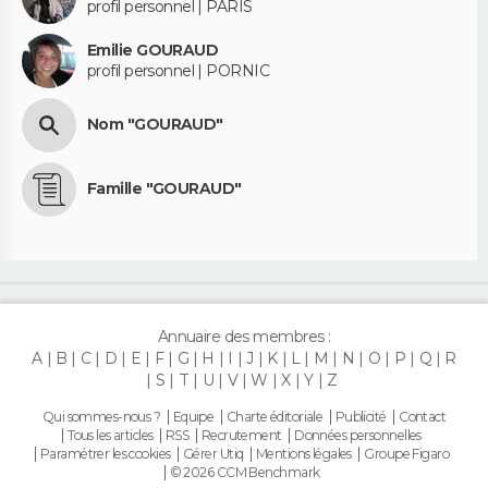
profil personnel | PARIS
Emilie GOURAUD
profil personnel | PORNIC
Nom "GOURAUD"
Famille "GOURAUD"
Annuaire des membres :
A
B
C
D
E
F
G
H
I
J
K
L
M
N
O
P
Q
R
S
T
U
V
W
X
Y
Z
Qui sommes-nous ?
Equipe
Charte éditoriale
Publicité
Contact
Tous les articles
RSS
Recrutement
Données personnelles
Paramétrer les cookies
Gérer Utiq
Mentions légales
Groupe Figaro
© 2026 CCM Benchmark