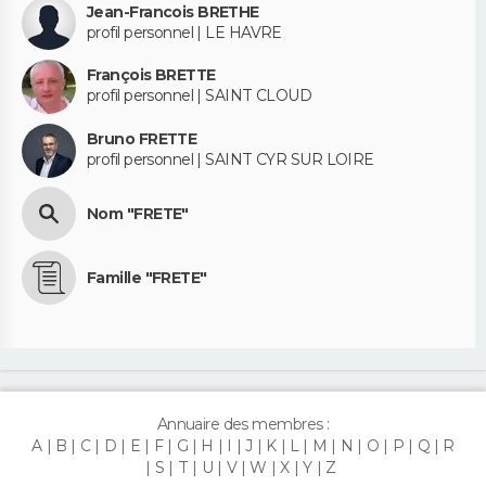
Jean-Francois BRETHE
profil personnel | LE HAVRE
François BRETTE
profil personnel | SAINT CLOUD
Bruno FRETTE
profil personnel | SAINT CYR SUR LOIRE
Nom "FRETE"
Famille "FRETE"
Annuaire des membres :
A
B
C
D
E
F
G
H
I
J
K
L
M
N
O
P
Q
R
S
T
U
V
W
X
Y
Z