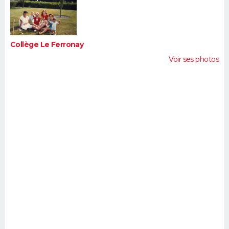
FORUM
Lifestyle
Sport
Television
Cinema
Bricolage
Culture
Auto
Voyage
Collège Le Ferronay
Voir ses photos