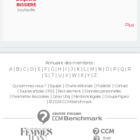
BISSIERE
tourlaville
Plus
Annuaire des membres :
A
B
C
D
E
F
G
H
I
J
K
L
M
N
O
P
Q
R
S
T
U
V
W
X
Y
Z
Qui sommes-nous ?
Equipe
Charte éditoriale
Publicité
Contact
Tous les articles
RSS
Recrutement
Données personnelles
Paramétrer les cookies
Gérer Utiq
Mentions légales
Groupe Figaro
© 2026 CCM Benchmark