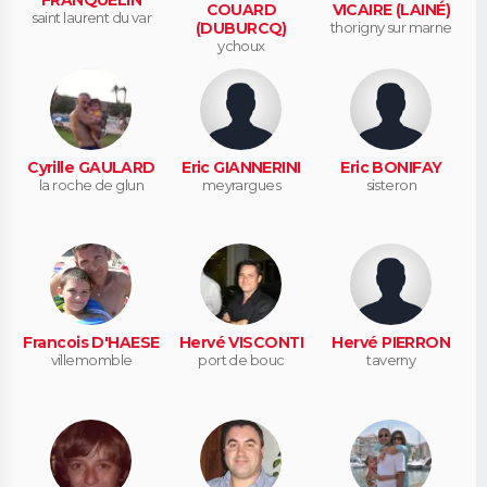
FRANQUELIN
COUARD
VICAIRE (LAINÉ)
saint laurent du var
(DUBURCQ)
thorigny sur marne
ychoux
Cyrille GAULARD
Eric GIANNERINI
Eric BONIFAY
la roche de glun
meyrargues
sisteron
Francois D'HAESE
Hervé VISCONTI
Hervé PIERRON
villemomble
port de bouc
taverny