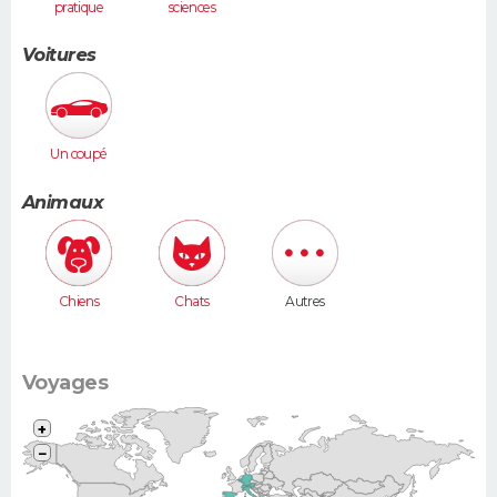
pratique
sciences
humaines
Voitures
Un coupé
Animaux
Chiens
Chats
Autres
Voyages
+
−