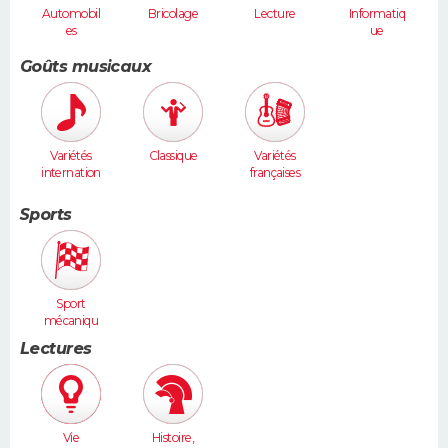
Automobil
Bricolage
Lecture
Informatiq
es
ue
Goûts musicaux
Variétés
Classique
Variétés
internation
françaises
ales
Sports
Sport
mécaniqu
e
Lectures
Vie
Histoire,