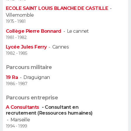
ECOLE SAINT LOUIS BLANCHE DE CASTILLE
-
Guide de la santé
Médicaments
+
Alimentation
Maladies
Sommeil
VOYAGE
Villemomble
1975 - 1981
City break
Voyage de noces
Climat
Destinations
Voyage nature
Forum
+
PHOTO
Collège Pierre Bonnard
-
Le cannet
1981 - 1982
GUIDES D'ACHAT
Lycée Jules Ferry
-
Cannes
1982 - 1985
BONS PLANS
Parcours militaire
CARTE DE VOEUX
19 Ra
-
Draguignan
Carte Bonne année
Carte Pâques
Carte de Noël
Carte Saint-Valentin
Carte d'anniversaire
DICTIONNAIRE
1986 - 1987
Biographies
Expressions
Dictionnaire
Citations
Proverbes
PROGRAMME TV
Parcours entreprise
A Consultants
- Consultant en
COPAINS D'AVANT
recrutement (Ressources humaines)
-
Marseille
Se connecter
Collèges
Universités
Service militaire
S'inscrire
Lycées
Primaires
Entreprises
Avis de recherche
AVIS DE DÉCÈS
1994 - 1999