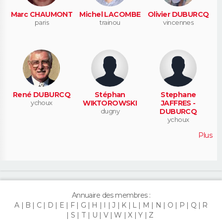
Marc CHAUMONT
Michel LACOMBE
Olivier DUBURCQ
paris
trainou
vincennes
René DUBURCQ
Stéphan
Stephane
ychoux
WIKTOROWSKI
JAFFRES -
dugny
DUBURCQ
ychoux
Plus
Annuaire des membres :
A
B
C
D
E
F
G
H
I
J
K
L
M
N
O
P
Q
R
S
T
U
V
W
X
Y
Z