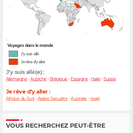
•
Voyages dans le monde
J'y suis allé
Je rêve d'y aller
J'y suis allé(e) :
Allemagne
-
Autriche
-
Belgique
-
Espagne
-
Italie
-
Suisse
Je rêve d'y aller :
Afrique du Sud
-
Arabie Saoudite
-
Australie
-
Israël
VOUS RECHERCHEZ PEUT-ÊTRE