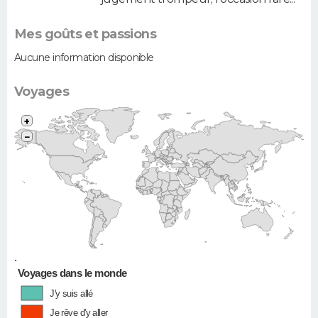
Mes goûts et passions
Aucune information disponible
Voyages
+
−
•
Voyages dans le monde
J'y suis allé
Je rêve d'y aller