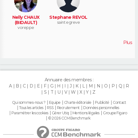
Nelly CHAUX
Stephane REVOL
(BIDAULT)
saint egreve
voreppe
Plus
Annuaire des membres :
A
B
C
D
E
F
G
H
I
J
K
L
M
N
O
P
Q
R
S
T
U
V
W
X
Y
Z
Qui sommes-nous ?
Equipe
Charte éditoriale
Publicité
Contact
Tous les articles
RSS
Recrutement
Données personnelles
Paramétrer les cookies
Gérer Utiq
Mentions légales
Groupe Figaro
© 2026 CCM Benchmark