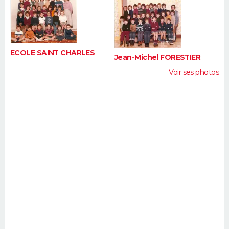
FORUM
Lifestyle
Sport
Television
Cinema
Bricolage
Culture
Auto
Voyage
ECOLE SAINT CHARLES
Jean-Michel FORESTIER
Voir ses photos