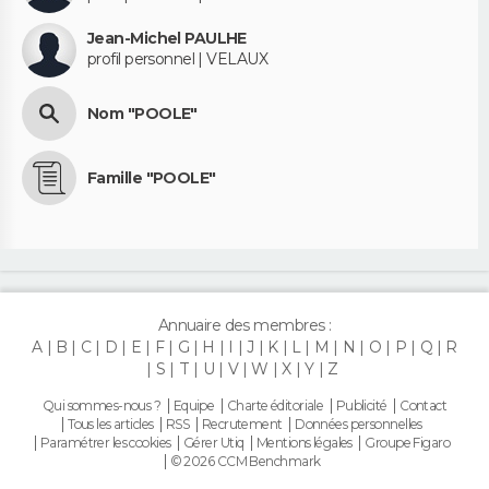
Jean-Michel PAULHE
profil personnel | VELAUX
Nom "POOLE"
Famille "POOLE"
Annuaire des membres :
A
B
C
D
E
F
G
H
I
J
K
L
M
N
O
P
Q
R
S
T
U
V
W
X
Y
Z
Qui sommes-nous ?
Equipe
Charte éditoriale
Publicité
Contact
Tous les articles
RSS
Recrutement
Données personnelles
Paramétrer les cookies
Gérer Utiq
Mentions légales
Groupe Figaro
© 2026 CCM Benchmark