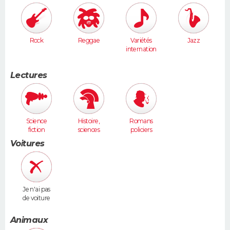
Rock
Reggae
Variétés
Jazz
internation
ales
Lectures
Science
Histoire,
Romans
fiction
sciences
policiers
humaines
Voitures
Je n'ai pas
de voiture
Animaux