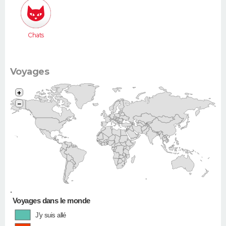
Chats
Voyages
+
−
•
Voyages dans le monde
J'y suis allé