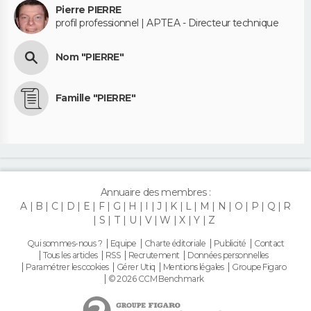
Pierre PIERRE
profil professionnel | APTEA - Directeur technique
Nom "PIERRE"
Famille "PIERRE"
Annuaire des membres :
A
B
C
D
E
F
G
H
I
J
K
L
M
N
O
P
Q
R
S
T
U
V
W
X
Y
Z
Qui sommes-nous ?
Equipe
Charte éditoriale
Publicité
Contact
Tous les articles
RSS
Recrutement
Données personnelles
Paramétrer les cookies
Gérer Utiq
Mentions légales
Groupe Figaro
© 2026 CCM Benchmark