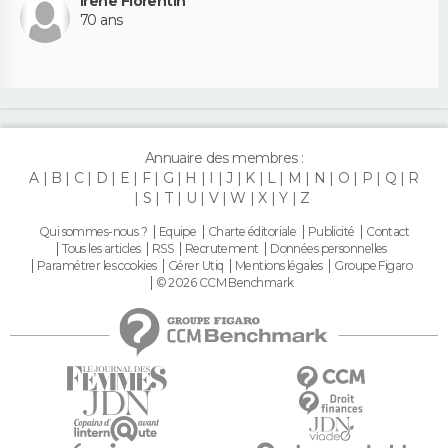
Irene Florentin
70 ans
Annuaire des membres :
A
B
C
D
E
F
G
H
I
J
K
L
M
N
O
P
Q
R
S
T
U
V
W
X
Y
Z
Qui sommes-nous ?
Equipe
Charte éditoriale
Publicité
Contact
Tous les articles
RSS
Recrutement
Données personnelles
Paramétrer les cookies
Gérer Utiq
Mentions légales
Groupe Figaro
© 2026 CCM Benchmark