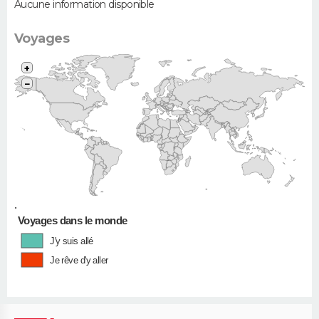
Aucune information disponible
Voyages
+
−
•
Voyages dans le monde
J'y suis allé
Je rêve d'y aller