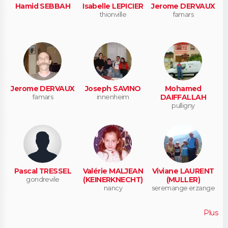
Hamid SEBBAH
Isabelle LEPICIER
Jerome DERVAUX
thionville
famars
Jerome DERVAUX
Joseph SAVINO
Mohamed
famars
innenheim
DAIFFALLAH
pulligny
Pascal TRESSEL
Valérie MALJEAN
Viviane LAURENT
gondrevile
(KEINERKNECHT)
(MULLER)
nancy
seremange erzange
Plus