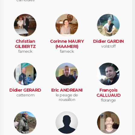
Christian
Corinne MAURY
Didier GARDIN
GILBERTZ
(MAAMERI)
volstroff
fameck
fameck
Didier GERARD
Eric ANDREANI
François
cattenom
le peage de
CALLUAUD
roussillon
florange