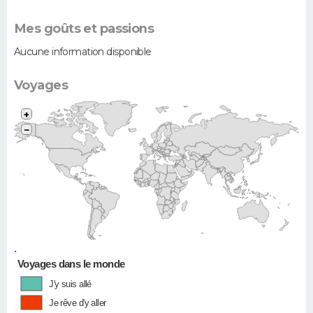
Mes goûts et passions
Aucune information disponible
Voyages
+
−
•
Voyages dans le monde
J'y suis allé
Je rêve d'y aller