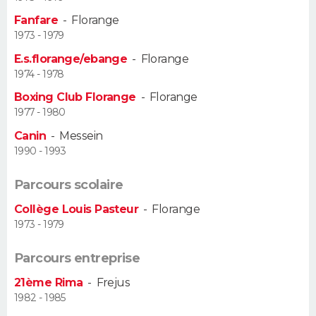
Fanfare
-
Florange
Guide de la santé
Médicaments
+
Alimentation
Maladies
Sommeil
VOYAGE
1973 - 1979
E.s.florange/ebange
-
Florange
City break
Voyage de noces
Climat
Destinations
Voyage nature
Forum
+
PHOTO
1974 - 1978
Boxing Club Florange
-
Florange
GUIDES D'ACHAT
1977 - 1980
BONS PLANS
Canin
-
Messein
1990 - 1993
CARTE DE VOEUX
Parcours scolaire
Carte Bonne année
Carte Pâques
Carte de Noël
Carte Saint-Valentin
Carte d'anniversaire
DICTIONNAIRE
Collège Louis Pasteur
-
Florange
1973 - 1979
Biographies
Expressions
Dictionnaire
Citations
Proverbes
PROGRAMME TV
Parcours entreprise
COPAINS D'AVANT
21ème Rima
-
Frejus
Se connecter
Collèges
Universités
Service militaire
S'inscrire
Lycées
Primaires
Entreprises
Avis de recherche
AVIS DE DÉCÈS
1982 - 1985