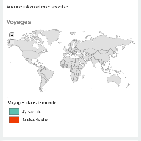
Aucune information disponible
Voyages
+
−
•
Voyages dans le monde
J'y suis allé
Je rêve d'y aller