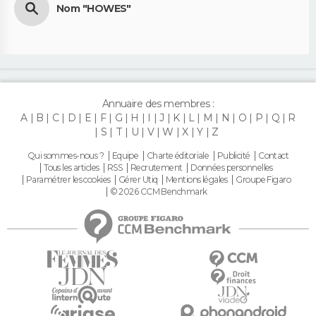
Nom "HOWES"
Annuaire des membres :
A
B
C
D
E
F
G
H
I
J
K
L
M
N
O
P
Q
R
S
T
U
V
W
X
Y
Z
Qui sommes-nous ?
Equipe
Charte éditoriale
Publicité
Contact
Tous les articles
RSS
Recrutement
Données personnelles
Paramétrer les cookies
Gérer Utiq
Mentions légales
Groupe Figaro
© 2026 CCM Benchmark