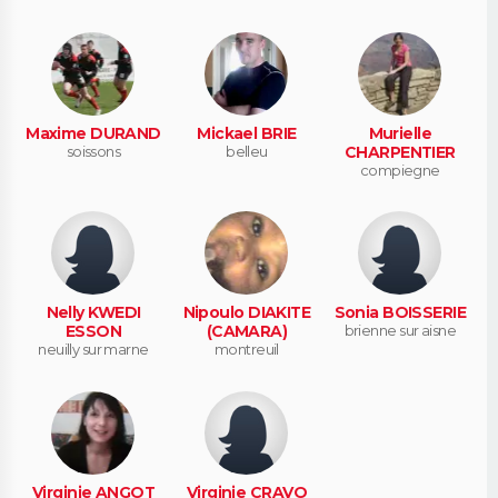
Maxime DURAND
Mickael BRIE
Murielle
soissons
belleu
CHARPENTIER
compiegne
Nelly KWEDI
Nipoulo DIAKITE
Sonia BOISSERIE
ESSON
(CAMARA)
brienne sur aisne
neuilly sur marne
montreuil
Virginie ANGOT
Virginie CRAVO