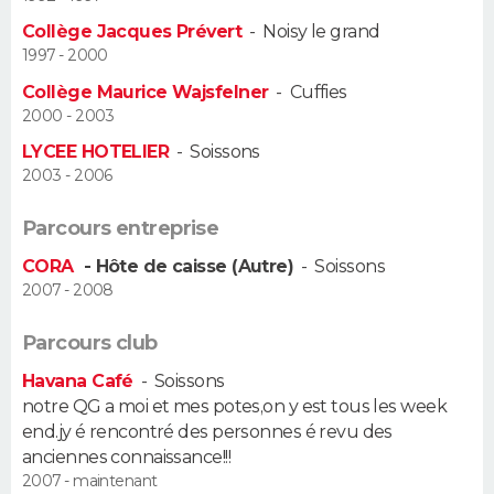
Collège Jacques Prévert
-
Noisy le grand
Guide de la santé
Médicaments
+
Alimentation
Maladies
Sommeil
VOYAGE
1997 - 2000
Collège Maurice Wajsfelner
-
Cuffies
City break
Voyage de noces
Climat
Destinations
Voyage nature
Forum
+
PHOTO
2000 - 2003
LYCEE HOTELIER
-
Soissons
GUIDES D'ACHAT
2003 - 2006
BONS PLANS
Parcours entreprise
CARTE DE VOEUX
CORA
- Hôte de caisse (Autre)
-
Soissons
2007 - 2008
Carte Bonne année
Carte Pâques
Carte de Noël
Carte Saint-Valentin
Carte d'anniversaire
DICTIONNAIRE
Parcours club
Biographies
Expressions
Dictionnaire
Citations
Proverbes
PROGRAMME TV
Havana Café
-
Soissons
notre QG a moi et mes potes,on y est tous les week
COPAINS D'AVANT
end.jy é rencontré des personnes é revu des
Se connecter
Collèges
Universités
Service militaire
S'inscrire
Lycées
Primaires
Entreprises
Avis de recherche
anciennes connaissance!!!
AVIS DE DÉCÈS
2007 - maintenant