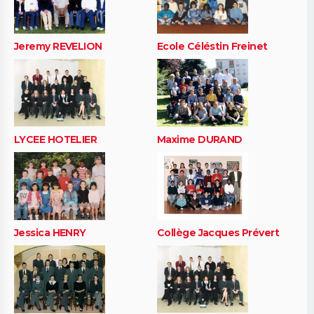
Jeremy REVELION
Ecole Céléstin Freinet
LYCEE HOTELIER
Maxime DURAND
Jessica HENRY
Collège Jacques Prévert