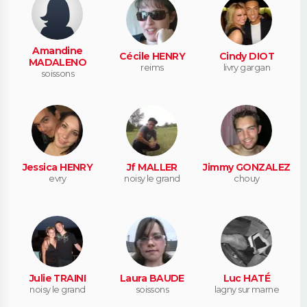
Amandine
Cécile HENRY
Cindy DIOT
MADALENO
reims
livry gargan
soissons
Jessica HENRY
Jf MALLER
Jimmy GONZALEZ
evry
noisy le grand
chouy
Julie TRAINI
Laura BAUDE
Luc HATÉ
noisy le grand
soissons
lagny sur marne