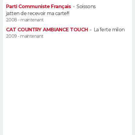
FORUM
Parti Communiste Français
-
Soissons
jatten de recevoir ma carte!!!
Lifestyle
Sport
Television
Cinema
Bricolage
Culture
Auto
Voyage
2008 - maintenant
CAT COUNTRY AMBIANCE TOUCH
-
La ferte milon
2009 - maintenant