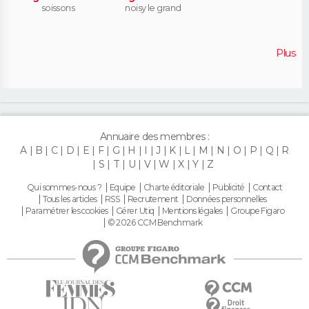
soissons
noisy le grand
Plus
Annuaire des membres :
A
B
C
D
E
F
G
H
I
J
K
L
M
N
O
P
Q
R
S
T
U
V
W
X
Y
Z
Qui sommes-nous ?
Equipe
Charte éditoriale
Publicité
Contact
Tous les articles
RSS
Recrutement
Données personnelles
Paramétrer les cookies
Gérer Utiq
Mentions légales
Groupe Figaro
© 2026 CCM Benchmark