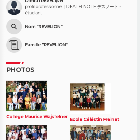
Dímìtrí REVELIØN
profil professionnel | DEATH NOTE デスノート -
étudiant
Nom "REVELION"
Famille "REVELION"
PHOTOS
Collège Maurice Wajsfelner
Ecole Céléstin Freinet