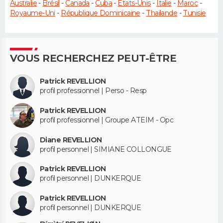
Australie
-
Brésil
-
Canada
-
Cuba
-
États-Unis
-
Italie
-
Maroc
-
Royaume-Uni
-
République Dominicaine
-
Thaïlande
-
Tunisie
VOUS RECHERCHEZ PEUT-ÊTRE
Patrick REVELLION
profil professionnel | Perso - Resp
Patrick REVELLION
profil professionnel | Groupe ATEIM - Opc
Diane REVELLION
profil personnel | SIMIANE COLLONGUE
Patrick REVELLION
profil personnel | DUNKERQUE
Patrick REVELLION
profil personnel | DUNKERQUE