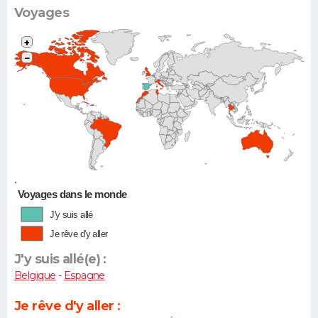
Voyages
+
−
•
Voyages dans le monde
J'y suis allé
Je rêve d'y aller
J'y suis allé(e) :
Belgique
-
Espagne
Je rêve d'y aller :