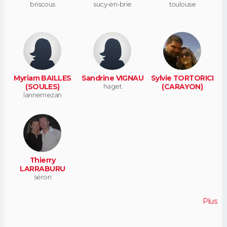
briscous
sucy-en-brie
toulouse
Myriam BAILLES
Sandrine VIGNAU
Sylvie TORTORICI
(SOULES)
haget
(CARAYON)
lannemezan
Thierry
LARRABURU
seron
Plus