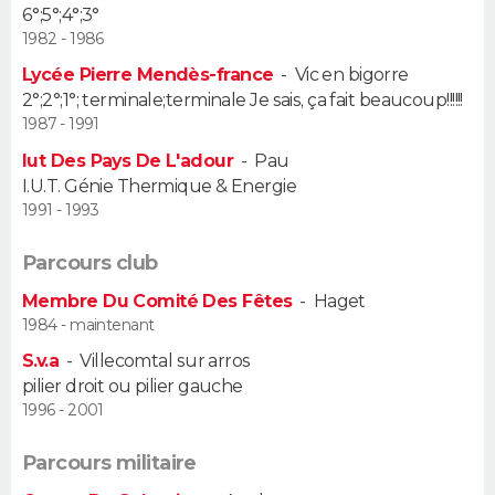
6°;5°;4°;3°
1982 - 1986
Guide de la santé
Médicaments
+
Alimentation
Maladies
Sommeil
VOYAGE
Lycée Pierre Mendès-france
-
Vic en bigorre
City break
Voyage de noces
Climat
Destinations
Voyage nature
Forum
+
2°;2°;1°; terminale;terminale Je sais, ça fait beaucoup!!!!!!
PHOTO
1987 - 1991
GUIDES D'ACHAT
Iut Des Pays De L'adour
-
Pau
I.U.T. Génie Thermique & Energie
BONS PLANS
1991 - 1993
CARTE DE VOEUX
Parcours club
Membre Du Comité Des Fêtes
-
Haget
Carte Bonne année
Carte Pâques
Carte de Noël
Carte Saint-Valentin
Carte d'anniversaire
DICTIONNAIRE
1984 - maintenant
Biographies
Expressions
Dictionnaire
Citations
Proverbes
S.v.a
-
Villecomtal sur arros
PROGRAMME TV
pilier droit ou pilier gauche
1996 - 2001
COPAINS D'AVANT
Se connecter
Collèges
Universités
Service militaire
S'inscrire
Lycées
Primaires
Entreprises
Avis de recherche
Parcours militaire
AVIS DE DÉCÈS