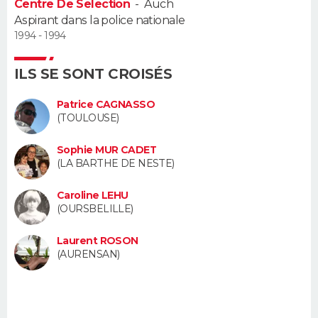
Centre De Selection
-
Auch
FORUM
Aspirant dans la police nationale
1994 - 1994
Lifestyle
Sport
Television
Cinema
Bricolage
Culture
Auto
Voyage
ILS SE SONT CROISÉS
Patrice CAGNASSO
(TOULOUSE)
Sophie MUR CADET
(LA BARTHE DE NESTE)
Caroline LEHU
(OURSBELILLE)
Laurent ROSON
(AURENSAN)