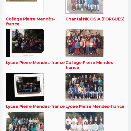
Collège Pierre Mendès-
Chantal NICOSIA (FORGUES)
france
Lycée Pierre Mendès-france
Collège Pierre Mendès-
france
Lycée Pierre Mendès-france
Lycée Pierre Mendès-france