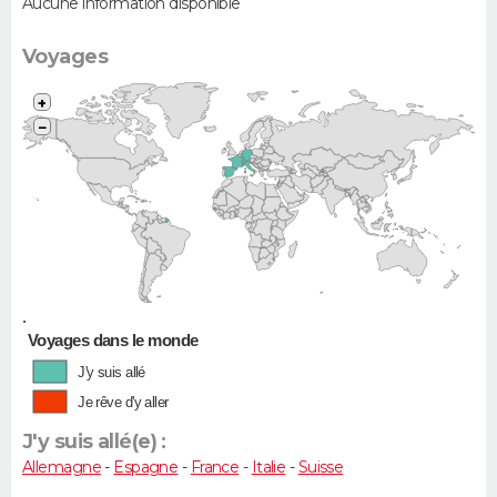
Aucune information disponible
Voyages
+
−
•
Voyages dans le monde
J'y suis allé
Je rêve d'y aller
J'y suis allé(e) :
Allemagne
-
Espagne
-
France
-
Italie
-
Suisse