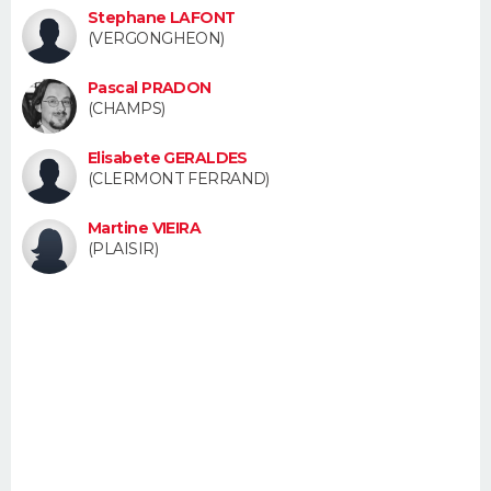
Stephane LAFONT
FORUM
(VERGONGHEON)
Lifestyle
Sport
Television
Cinema
Bricolage
Culture
Auto
Voyage
Pascal PRADON
(CHAMPS)
Elisabete GERALDES
(CLERMONT FERRAND)
Martine VIEIRA
(PLAISIR)