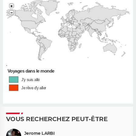
+
−
•
Voyages dans le monde
J'y suis allé
Je rêve d'y aller
VOUS RECHERCHEZ PEUT-ÊTRE
Jerome LARBI