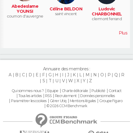
Abedeslame
Céline BELDON
Ludovic
YOUNSI
saint vincent
CHARBONNEL
cournon d'auvergne
clermont ferrand
Plus
Annuaire des membres :
A
B
C
D
E
F
G
H
I
J
K
L
M
N
O
P
Q
R
S
T
U
V
W
X
Y
Z
Qui sommes-nous ?
Equipe
Charte éditoriale
Publicité
Contact
Tous les articles
RSS
Recrutement
Données personnelles
Paramétrer les cookies
Gérer Utiq
Mentions légales
Groupe Figaro
© 2026 CCM Benchmark