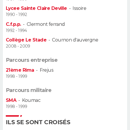
Lycee Sainte Claire Deville
-
Issoire
Guide de la santé
Médicaments
+
Alimentation
Maladies
Sommeil
VOYAGE
1990 - 1992
C.f.p.p.
-
Clermont ferrand
City break
Voyage de noces
Climat
Destinations
Voyage nature
Forum
+
PHOTO
1992 - 1994
Collège Le Stade
-
Cournon d'auvergne
GUIDES D'ACHAT
2008 - 2009
BONS PLANS
Parcours entreprise
CARTE DE VOEUX
21ème Rima
-
Frejus
1998 - 1999
Carte Bonne année
Carte Pâques
Carte de Noël
Carte Saint-Valentin
Carte d'anniversaire
DICTIONNAIRE
Parcours militaire
Biographies
Expressions
Dictionnaire
Citations
Proverbes
PROGRAMME TV
SMA
-
Koumac
1998 - 1999
COPAINS D'AVANT
Se connecter
Collèges
Universités
Service militaire
S'inscrire
Lycées
Primaires
Entreprises
Avis de recherche
ILS SE SONT CROISÉS
AVIS DE DÉCÈS