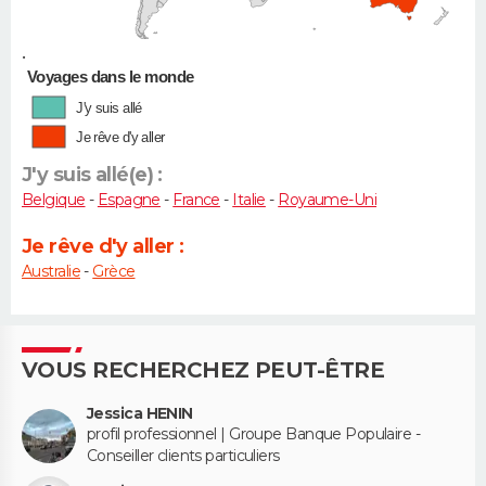
•
Voyages dans le monde
J'y suis allé
Je rêve d'y aller
J'y suis allé(e) :
Belgique
-
Espagne
-
France
-
Italie
-
Royaume-Uni
Je rêve d'y aller :
Australie
-
Grèce
VOUS RECHERCHEZ PEUT-ÊTRE
Jessica HENIN
profil professionnel | Groupe Banque Populaire -
Conseiller clients particuliers