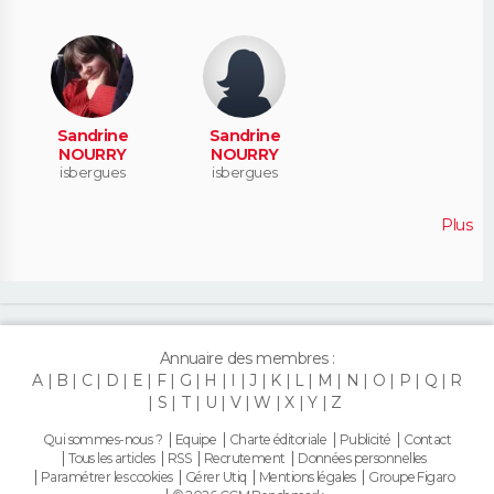
Sandrine
Sandrine
NOURRY
NOURRY
isbergues
isbergues
Plus
Annuaire des membres :
A
B
C
D
E
F
G
H
I
J
K
L
M
N
O
P
Q
R
S
T
U
V
W
X
Y
Z
Qui sommes-nous ?
Equipe
Charte éditoriale
Publicité
Contact
Tous les articles
RSS
Recrutement
Données personnelles
Paramétrer les cookies
Gérer Utiq
Mentions légales
Groupe Figaro