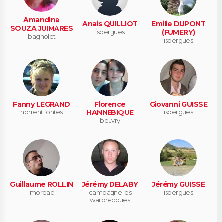
Amandine
Anais QUILLIOT
Emilie DUPONT
SOUZA JUIMARES
isbergues
(FUMERY)
bagnolet
isbergues
Fanny LEGRAND
Florence
Giovanni GUISSE
norrent fontes
HANNEBIQUE
isbergues
beuvry
Guillaume ROLLIN
Jérémy DELABY
Jérémy GUISSE
moreac
campagne les
isbergues
wardrecques