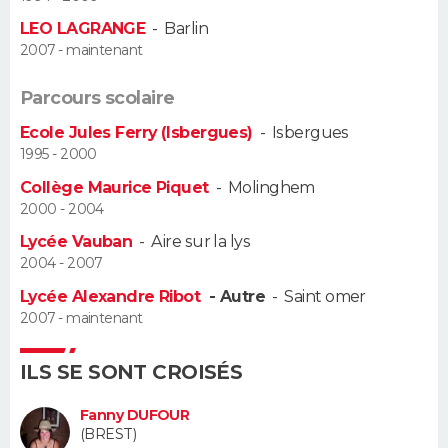
LEO LAGRANGE
-
Barlin
Guide de la santé
Médicaments
+
Alimentation
Maladies
Sommeil
VOYAGE
2007 - maintenant
City break
Voyage de noces
Climat
Destinations
Voyage nature
Forum
+
PHOTO
Parcours scolaire
Ecole Jules Ferry (Isbergues)
-
Isbergues
GUIDES D'ACHAT
1995 - 2000
Collège Maurice Piquet
-
Molinghem
BONS PLANS
2000 - 2004
CARTE DE VOEUX
Lycée Vauban
-
Aire sur la lys
2004 - 2007
Carte Bonne année
Carte Pâques
Carte de Noël
Carte Saint-Valentin
Carte d'anniversaire
DICTIONNAIRE
Lycée Alexandre Ribot
- Autre
-
Saint omer
2007 - maintenant
Biographies
Expressions
Dictionnaire
Citations
Proverbes
PROGRAMME TV
ILS SE SONT CROISÉS
COPAINS D'AVANT
Se connecter
Collèges
Universités
Service militaire
S'inscrire
Lycées
Primaires
Entreprises
Avis de recherche
Fanny DUFOUR
AVIS DE DÉCÈS
(BREST)