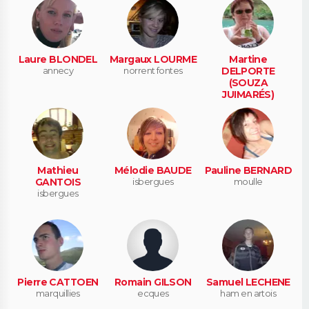
Laure BLONDEL
Margaux LOURME
Martine
annecy
norrent fontes
DELPORTE
(SOUZA
JUIMARÉS)
isbergues
Mathieu
Mélodie BAUDE
Pauline BERNARD
GANTOIS
isbergues
moulle
isbergues
Pierre CATTOEN
Romain GILSON
Samuel LECHENE
marquillies
ecques
ham en artois