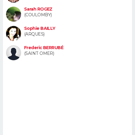
FORUM
Sarah ROGEZ
(COULOMBY)
Lifestyle
Sport
Television
Cinema
Bricolage
Culture
Auto
Voyage
Sophie BAILLY
(ARQUES)
Frederic BERRUBÉ
(SAINT OMER)