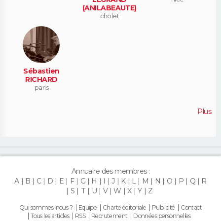
(ANILABEAUTE)
cholet
Sébastien
RICHARD
paris
Plus
Annuaire des membres :
A
B
C
D
E
F
G
H
I
J
K
L
M
N
O
P
Q
R
S
T
U
V
W
X
Y
Z
Qui sommes-nous ?
Equipe
Charte éditoriale
Publicité
Contact
Tous les articles
RSS
Recrutement
Données personnelles