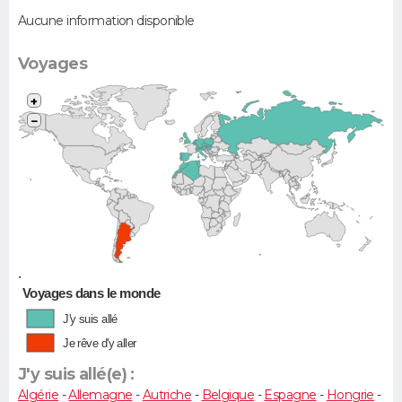
Aucune information disponible
Voyages
+
−
•
Voyages dans le monde
J'y suis allé
Je rêve d'y aller
J'y suis allé(e) :
Algérie
-
Allemagne
-
Autriche
-
Belgique
-
Espagne
-
Hongrie
-