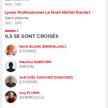
1963 - 1967
Guide de la santé
Médicaments
+
Alimentation
Maladies
Sommeil
VOYAGE
Lycée Professionnel Le Mont Michel Rondet
-
Saint etienne
City break
Voyage de noces
Climat
Destinations
Voyage nature
Forum
+
PHOTO
1967 - 1970
GUIDES D'ACHAT
ILS SE SONT CROISÉS
BONS PLANS
René BLANC (RENÉ BLANC)
(COGNAC)
CARTE DE VOEUX
Maurice RABEYRIN
Carte Bonne année
Carte Pâques
Carte de Noël
Carte Saint-Valentin
Carte d'anniversaire
(ABOEN)
DICTIONNAIRE
Biographies
Expressions
Dictionnaire
Citations
Proverbes
Joël JOËL SANCHEZ (SANCHEZ)
PROGRAMME TV
(L'HORME)
COPAINS D'AVANT
Guy FLORIN
(BONNEVILLE)
Se connecter
Collèges
Universités
Service militaire
S'inscrire
Lycées
Primaires
Entreprises
Avis de recherche
AVIS DE DÉCÈS