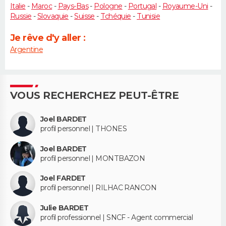
Italie
-
Maroc
-
Pays-Bas
-
Pologne
-
Portugal
-
Royaume-Uni
-
Russie
-
Slovaquie
-
Suisse
-
Tchéquie
-
Tunisie
Je rêve d'y aller :
Argentine
VOUS RECHERCHEZ PEUT-ÊTRE
Joel BARDET
profil personnel | THONES
Joel BARDET
profil personnel | MONTBAZON
Joel FARDET
profil personnel | RILHAC RANCON
Julie BARDET
profil professionnel | SNCF - Agent commercial