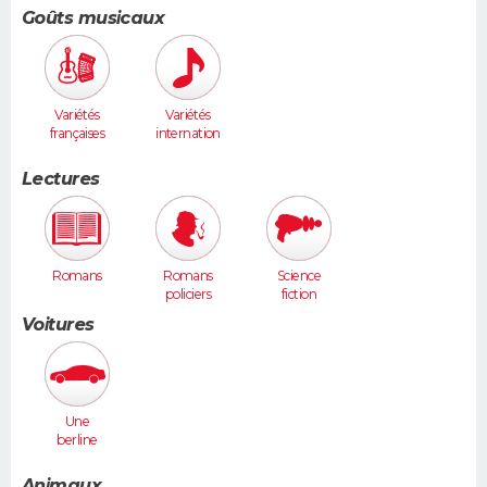
Goûts musicaux
Variétés
Variétés
françaises
internation
ales
Lectures
Romans
Romans
Science
policiers
fiction
Voitures
Une
berline
(Laguna,
406...)
Animaux