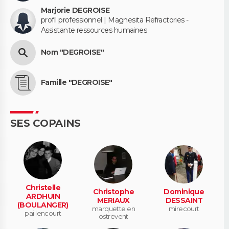
Marjorie DEGROISE
profil professionnel | Magnesita Refractories -
Assistante ressources humaines
Nom "DEGROISE"
Famille "DEGROISE"
SES COPAINS
Christelle
Christophe
Dominique
ARDHUIN
MERIAUX
DESSAINT
(BOULANGER)
marquette en
mirecourt
paillencourt
ostrevent