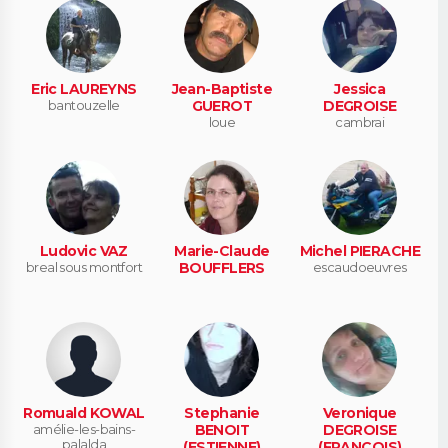
Eric LAUREYNS
Jean-Baptiste
Jessica
bantouzelle
GUEROT
DEGROISE
loue
cambrai
Ludovic VAZ
Marie-Claude
Michel PIERACHE
breal sous montfort
BOUFFLERS
escaudoeuvres
Romuald KOWAL
Stephanie
Veronique
amélie-les-bains-
BENOIT
DEGROISE
palalda
(ESTIENNE)
(FRANCOIS)