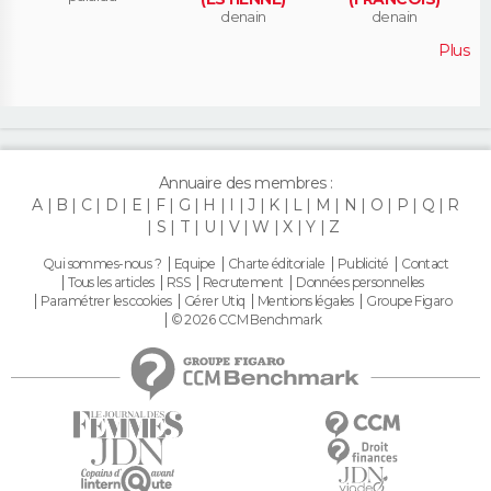
denain
denain
Plus
Annuaire des membres :
A
B
C
D
E
F
G
H
I
J
K
L
M
N
O
P
Q
R
S
T
U
V
W
X
Y
Z
Qui sommes-nous ?
Equipe
Charte éditoriale
Publicité
Contact
Tous les articles
RSS
Recrutement
Données personnelles
Paramétrer les cookies
Gérer Utiq
Mentions légales
Groupe Figaro
© 2026 CCM Benchmark