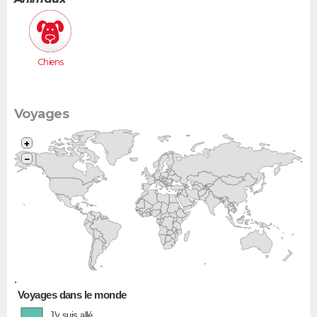
Chiens
Voyages
+
−
•
Voyages dans le monde
J'y suis allé