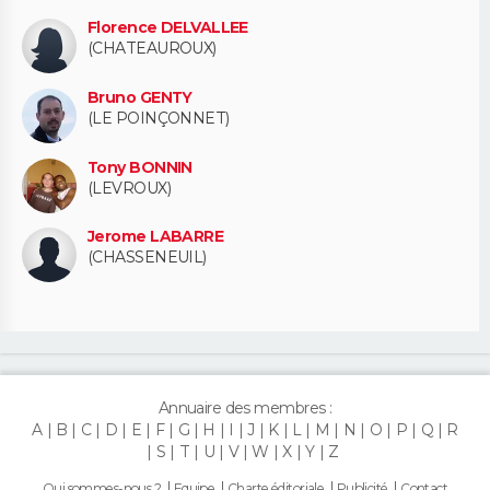
Florence DELVALLEE
(CHATEAUROUX)
Bruno GENTY
(LE POINÇONNET)
Tony BONNIN
(LEVROUX)
Jerome LABARRE
(CHASSENEUIL)
Annuaire des membres :
A
B
C
D
E
F
G
H
I
J
K
L
M
N
O
P
Q
R
S
T
U
V
W
X
Y
Z
Qui sommes-nous ?
Equipe
Charte éditoriale
Publicité
Contact