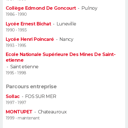
Collège Edmond De Goncourt
-
Pulnoy
Guide de la santé
Médicaments
+
Alimentation
Maladies
Sommeil
VOYAGE
1986 - 1990
Lycée Ernest Bichat
-
Luneville
City break
Voyage de noces
Climat
Destinations
Voyage nature
Forum
+
PHOTO
1990 - 1993
Lycée Henri Poincaré
-
Nancy
GUIDES D'ACHAT
1993 - 1995
BONS PLANS
Ecole Nationale Supérieure Des Mines De Saint-
etienne
-
Saint etienne
CARTE DE VOEUX
1995 - 1998
Carte Bonne année
Carte Pâques
Carte de Noël
Carte Saint-Valentin
Carte d'anniversaire
DICTIONNAIRE
Parcours entreprise
Biographies
Expressions
Dictionnaire
Citations
Proverbes
PROGRAMME TV
Sollac
-
FOS SUR MER
1997 - 1997
COPAINS D'AVANT
MONTUPET
-
Chateauroux
Se connecter
Collèges
Universités
Service militaire
S'inscrire
Lycées
Primaires
Entreprises
Avis de recherche
1999 - maintenant
AVIS DE DÉCÈS