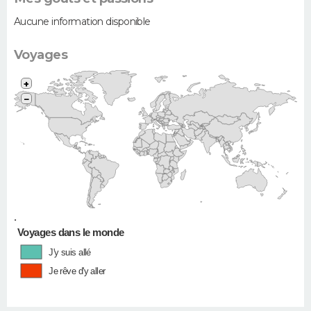
Aucune information disponible
Voyages
+
−
•
Voyages dans le monde
J'y suis allé
Je rêve d'y aller