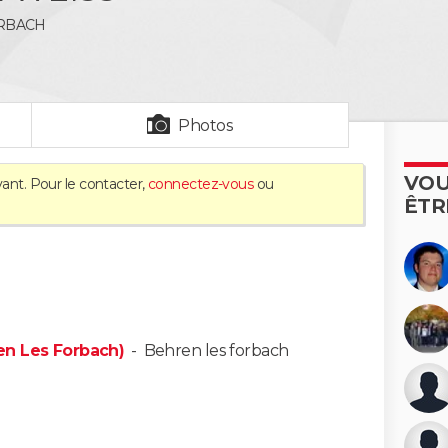
RBACH
Photos
VOU
vant. Pour le contacter,
connectez-vous
ou
ÊTR
en Les Forbach)
-
Behren les forbach