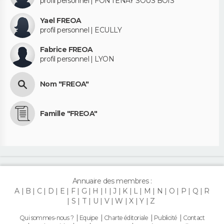
profil personnel | FONTENAY SOUS BOIS
Yael FREOA
profil personnel | ECULLY
Fabrice FREOA
profil personnel | LYON
Nom "FREOA"
Famille "FREOA"
Annuaire des membres :
A
B
C
D
E
F
G
H
I
J
K
L
M
N
O
P
Q
R
S
T
U
V
W
X
Y
Z
Qui sommes-nous ?
Equipe
Charte éditoriale
Publicité
Contact