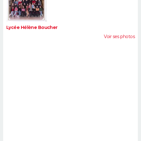
FORUM
Lifestyle
Sport
Television
Cinema
Bricolage
Culture
Auto
Voyage
Lycée Hélène Boucher
Voir ses photos