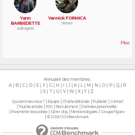
Yann
Yannick FORMICA
BARBEDETTE
nimes
aubagne
Plus
Annuaire des membres :
A
B
C
D
E
F
G
H
I
J
K
L
M
N
O
P
Q
R
S
T
U
V
W
X
Y
Z
Qui sommes-nous ?
Equipe
Charte éditoriale
Publicité
Contact
Tous les articles
RSS
Recrutement
Données personnelles
Paramétrer les cookies
Gérer Utiq
Mentions légales
Groupe Figaro
© 2026 CCM Benchmark