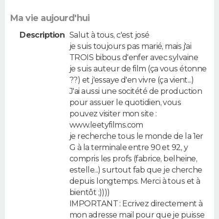
Ma vie aujourd'hui
Description
Salut à tous, c'est josé
je suis toujours pas marié, mais j'ai
TROIS bibous d'enfer avec sylvaine
je suis auteur de film (ça vous étonne
??) et j'essaye d'en vivre (ça vient...)
J'ai aussi une socitété de production
pour assuer le quotidien, vous
pouvez visiter mon site :
www.leetyfilms.com
je recherche tous le monde de la 1er
G à la terminale entre 90 et 92, y
compris les profs (fabrice, belheine,
estelle...) surtout fab que je cherche
depuis longtemps. Merci à tous et à
bientôt ;))))
IMPORTANT : Ecrivez directement à
mon adresse mail pour que je puisse