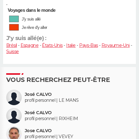
•
Voyages dans le monde
J'y suis allé
Je rêve d'y aller
J'y suis allé(e) :
Brésil
-
Espagne
-
États-Unis
-
Italie
-
Pays-Bas
-
Royaume-Uni
-
Suisse
VOUS RECHERCHEZ PEUT-ÊTRE
José CALVO
profil personnel | LE MANS
José CALVO
profil personnel | RIXHEIM
Jose CALVO
profil personnel | VEVEY