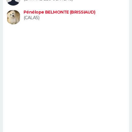
FORUM
Pénélope BELMONTE (BRISSIAUD)
Lifestyle
Sport
Television
Cinema
Bricolage
Culture
Auto
Voyage
(CALAS)