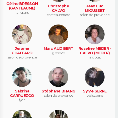
Céline BRESSON
Christophe
Jean Luc
(GANTEAUME)
CALVO
MIOUSSET
lancrans
chateaurenard
salon de provence
Jerome
Marc AUDIBERT
Roseline MEDER -
CHAFFARD
geneve
CALVO (MEDER)
salon de provence
la ciotat
Sabrina
Stéphane BHANG
Sylvie SERRE
CARRUEZCO
salon de provence
pelissanne
lyon