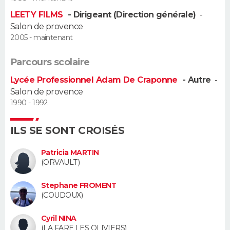
LEETY FILMS
- Dirigeant (Direction générale)
-
Guide de la santé
Médicaments
+
Alimentation
Maladies
Sommeil
VOYAGE
Salon de provence
2005 - maintenant
City break
Voyage de noces
Climat
Destinations
Voyage nature
Forum
+
PHOTO
Parcours scolaire
GUIDES D'ACHAT
Lycée Professionnel Adam De Craponne
- Autre
-
Salon de provence
BONS PLANS
1990 - 1992
CARTE DE VOEUX
ILS SE SONT CROISÉS
Carte Bonne année
Carte Pâques
Carte de Noël
Carte Saint-Valentin
Carte d'anniversaire
DICTIONNAIRE
Patricia MARTIN
(ORVAULT)
Biographies
Expressions
Dictionnaire
Citations
Proverbes
PROGRAMME TV
Stephane FROMENT
COPAINS D'AVANT
(COUDOUX)
Se connecter
Collèges
Universités
Service militaire
S'inscrire
Lycées
Primaires
Entreprises
Avis de recherche
AVIS DE DÉCÈS
Cyril NINA
(LA FARE LES OLIVIERS)