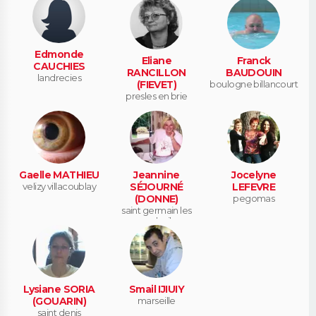
Edmonde
Eliane
Franck
CAUCHIES
RANCILLON
BAUDOUIN
landrecies
(FIEVET)
boulogne billancourt
presles en brie
Gaelle MATHIEU
Jeannine
Jocelyne
velizy villacoublay
SÉJOURNÉ
LEFEVRE
(DONNE)
pegomas
saint germain les
corbeil
Lysiane SORIA
Smail IJIUIY
(GOUARIN)
marseille
saint denis