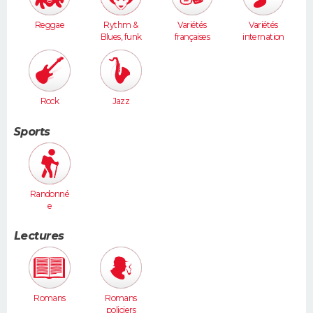
Reggae
Rythm &
Variétés
Variétés
Blues, funk
françaises
internation
ales
Rock
Jazz
Sports
Randonné
e
Lectures
Romans
Romans
policiers