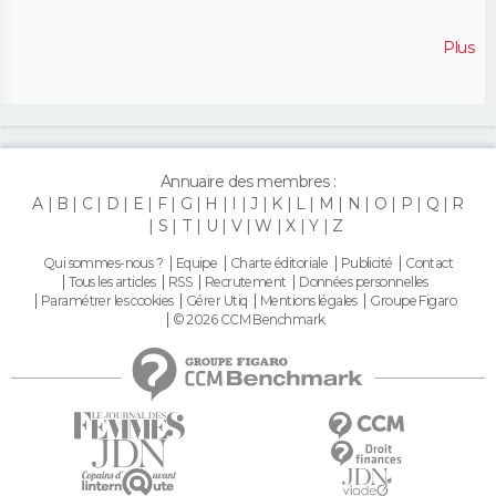
Plus
Annuaire des membres :
A
B
C
D
E
F
G
H
I
J
K
L
M
N
O
P
Q
R
S
T
U
V
W
X
Y
Z
Qui sommes-nous ?
Equipe
Charte éditoriale
Publicité
Contact
Tous les articles
RSS
Recrutement
Données personnelles
Paramétrer les cookies
Gérer Utiq
Mentions légales
Groupe Figaro
© 2026 CCM Benchmark