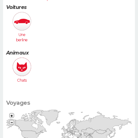
Voitures
Une
berline
(Laguna,
406...)
Animaux
Chats
Voyages
+
−