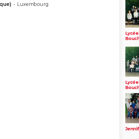
ique)
-
Luxembourg
Lycée
Bouc
Lycée
Bouc
Jennif