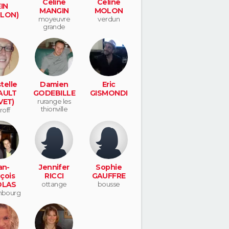
Celine
Celine
IN
MANGIN
MOLON
LON)
moyeuvre
verdun
grande
telle
Damien
Eric
AULT
GODEBILLE
GISMONDI
VET)
rurange les
thionville
roff
an-
Jennifer
Sophie
çois
RICCI
GAUFFRE
OLAS
ottange
bousse
mbourg