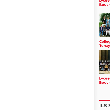
Lycée
Bouc
Collèg
Terray
Lycée
Bouc
ILS