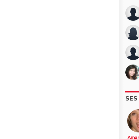
SES
Aman