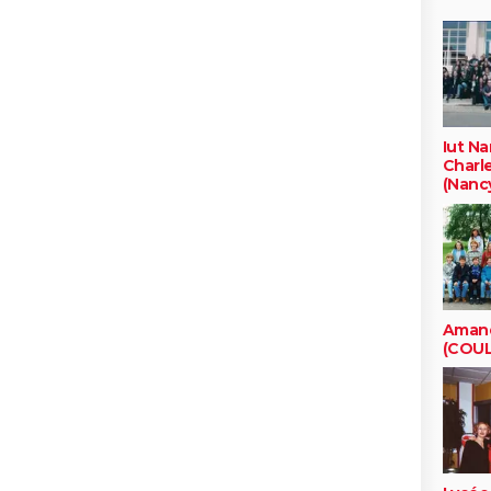
Iut N
Char
(Nancy
Amand
(COU