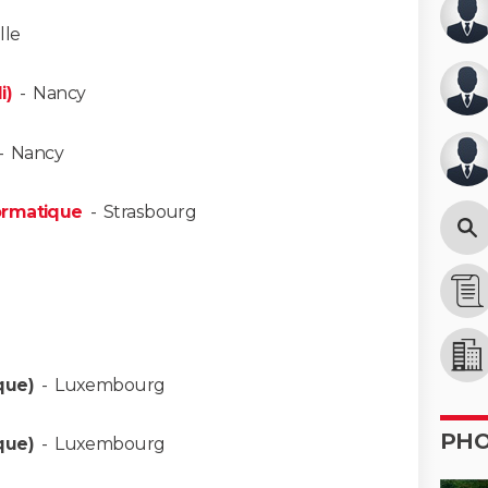
lle
i)
-
Nancy
-
Nancy
ormatique
-
Strasbourg
que)
-
Luxembourg
PH
que)
-
Luxembourg