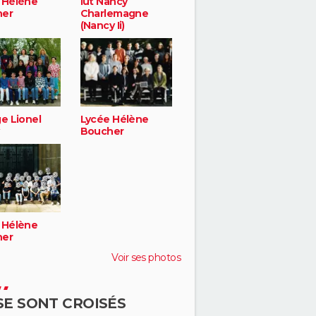
 Hélène
Iut Nancy
her
Charlemagne
(Nancy Ii)
e Lionel
Lycée Hélène
Boucher
 Hélène
her
Voir ses photos
 SE SONT CROISÉS