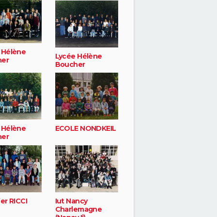
 Hélène
Lycée Hélène
her
Boucher
 Hélène
ECOLE NONDKEIL
her
er RICCI
Iut Nancy
Charlemagne