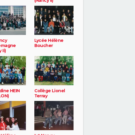
(Nancy Ii)
ancy
Lycée Hélène
lemagne
Boucher
 Ii)
ine HEIN
Collège Lionel
LON)
Terray