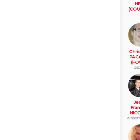
HE
(COU
Chris
PAC
(FO
dist
Je
Fran
NIC
wisse