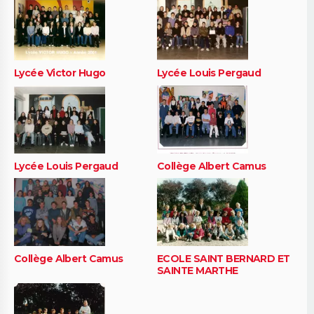
Lycée Victor Hugo
Lycée Louis Pergaud
Lycée Louis Pergaud
Collège Albert Camus
Collège Albert Camus
ECOLE SAINT BERNARD ET
SAINTE MARTHE