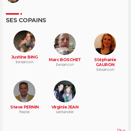
SES COPAINS
Justine BING
Marc BOSCHET
Stéphanie
besancon
besancon
GAURON
besancon
Steve PERNIN
Virginie JEAN
frasne
santander
Plus