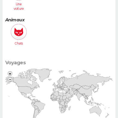
Une
voiture
moyenne
(Megane,
Animaux
307...)
Chats
Voyages
+
−