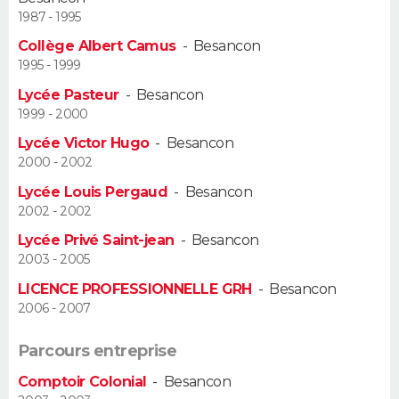
1987 - 1995
Guide de la santé
Médicaments
+
Alimentation
Maladies
Sommeil
VOYAGE
Collège Albert Camus
-
Besancon
1995 - 1999
City break
Voyage de noces
Climat
Destinations
Voyage nature
Forum
+
PHOTO
Lycée Pasteur
-
Besancon
1999 - 2000
GUIDES D'ACHAT
Lycée Victor Hugo
-
Besancon
2000 - 2002
BONS PLANS
Lycée Louis Pergaud
-
Besancon
CARTE DE VOEUX
2002 - 2002
Lycée Privé Saint-jean
-
Besancon
Carte Bonne année
Carte Pâques
Carte de Noël
Carte Saint-Valentin
Carte d'anniversaire
DICTIONNAIRE
2003 - 2005
Biographies
Expressions
Dictionnaire
Citations
Proverbes
LICENCE PROFESSIONNELLE GRH
-
Besancon
PROGRAMME TV
2006 - 2007
COPAINS D'AVANT
Parcours entreprise
Se connecter
Collèges
Universités
Service militaire
S'inscrire
Lycées
Primaires
Entreprises
Avis de recherche
AVIS DE DÉCÈS
Comptoir Colonial
-
Besancon