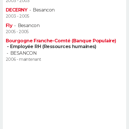
2003 - 2003
FORUM
DECERNY
-
Besancon
2003 - 2005
Lifestyle
Sport
Television
Cinema
Bricolage
Culture
Auto
Voyage
Fly
-
Besancon
2005 - 2005
Bourgogne Franche-Comté (Banque Populaire)
- Employée RH (Ressources humaines)
-
BESANCON
2006 - maintenant