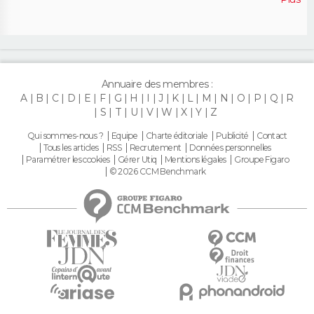
Annuaire des membres :
A
B
C
D
E
F
G
H
I
J
K
L
M
N
O
P
Q
R
S
T
U
V
W
X
Y
Z
Qui sommes-nous ?
Equipe
Charte éditoriale
Publicité
Contact
Tous les articles
RSS
Recrutement
Données personnelles
Paramétrer les cookies
Gérer Utiq
Mentions légales
Groupe Figaro
© 2026 CCM Benchmark