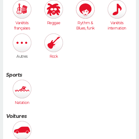
Variétés
Reggae
Rythm &
Variétés
françaises
Blues, funk
internation
ales
Autres
Rock
Sports
Natation
Voitures